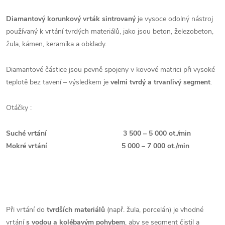
Diamantový korunkový vrták sintrovaný
je vysoce odolný nástroj
používaný k vrtání tvrdých materiálů, jako jsou beton, železobeton,
žula, kámen, keramika a obklady.
Diamantové částice jsou pevně spojeny v kovové matrici při vysoké
teplotě bez tavení – výsledkem je
velmi tvrdý a trvanlivý segment
.
Otáčky :
Suché vrtání
3 500 – 5 000 ot./min
Mokré vrtání
5 000 – 7 000 ot./min
Při vrtání do
tvrdších materiálů
(např. žula, porcelán) je vhodné
vrtání
s vodou a kolébavým pohybem
, aby se segment čistil a