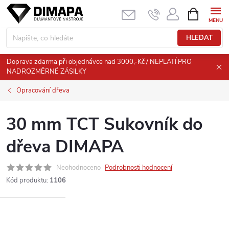
Přejít
NÁKUPNÍ
KOŠÍK
na
obsah
HLEDAT
Doprava zdarma při objednávce nad 3000,-Kč / NEPLATÍ PRO
NADROZMĚRNÉ ZÁSILKY
Opracování dřeva
30 mm TCT Sukovník do
dřeva DIMAPA
Neohodnoceno
Podrobnosti hodnocení
Kód produktu:
1106