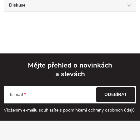
Diskuse
Mějte přehled o novinkách
a slevách
Z
á
E-mail
ODEBÍRAT
p
Vložením e-mailu souhlasíte s
podmínkami ochrany osobních údajů
a