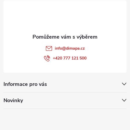
t
í
info
@
dimapa.cz
+420 777 121 500
Informace pro vás
Novinky