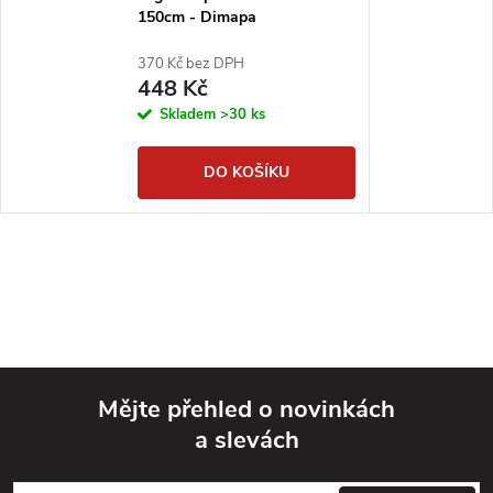
150cm - Dimapa
370 Kč bez DPH
448 Kč
Skladem
>30 ks
DO KOŠÍKU
Mějte přehled o novinkách
a slevách
Z