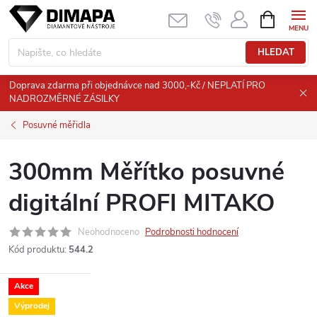
Přejít
NÁKUPNÍ
KOŠÍK
na
obsah
HLEDAT
Doprava zdarma při objednávce nad 3000,-Kč / NEPLATÍ PRO
NADROZMĚRNÉ ZÁSILKY
Posuvné měřidla
300mm Měřítko posuvné
digitální PROFI MITAKO
Neohodnoceno
Podrobnosti hodnocení
Kód produktu:
544.2
Akce
Výprodej