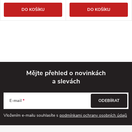
DO KOŠÍKU
DO KOŠÍKU
Mějte přehled o novinkách
a slevách
Z
á
E-mail
ODEBÍRAT
p
Vložením e-mailu souhlasíte s
podmínkami ochrany osobních údajů
a