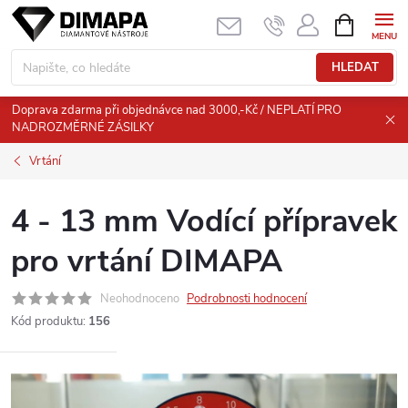
Přejít
NÁKUPNÍ
KOŠÍK
na
obsah
HLEDAT
Doprava zdarma při objednávce nad 3000,-Kč / NEPLATÍ PRO
NADROZMĚRNÉ ZÁSILKY
Vrtání
4 - 13 mm Vodící přípravek
pro vrtání DIMAPA
Neohodnoceno
Podrobnosti hodnocení
Kód produktu:
156