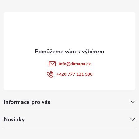
t
í
info
@
dimapa.cz
+420 777 121 500
Informace pro vás
Novinky