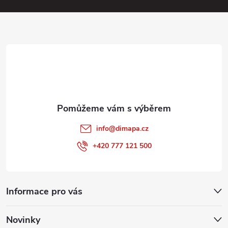
a
t
í
info
@
dimapa.cz
+420 777 121 500
Informace pro vás
Novinky