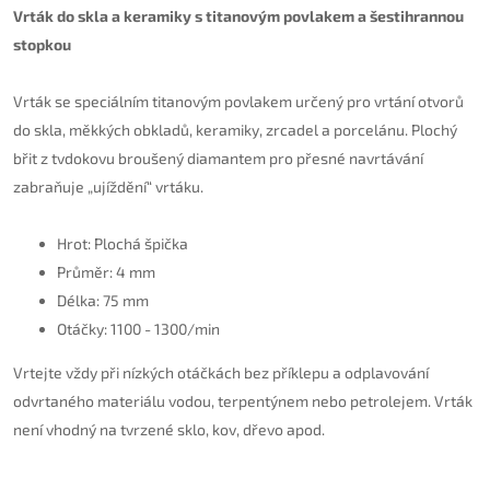
Vrták do skla a keramiky s titanovým povlakem a šestihrannou
stopkou
Vrták se speciálním titanovým povlakem určený pro vrtání otvorů
do skla, měkkých obkladů, keramiky, zrcadel a porcelánu. Plochý
břit z tvdokovu broušený diamantem pro přesné navrtávání
zabraňuje „ujíždění“ vrtáku.
Hrot: Plochá špička
Průměr: 4 mm
Délka: 75 mm
Otáčky: 1100 - 1300/min
Vrtejte vždy při nízkých otáčkách bez příklepu a odplavování
odvrtaného materiálu vodou, terpentýnem nebo petrolejem. Vrták
není vhodný na tvrzené sklo, kov, dřevo apod.