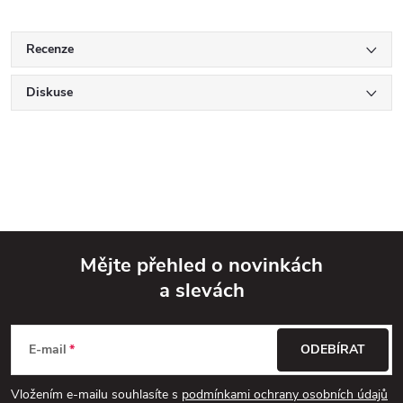
Recenze
Diskuse
Mějte přehled o novinkách
a slevách
Z
á
E-mail
ODEBÍRAT
p
Vložením e-mailu souhlasíte s
podmínkami ochrany osobních údajů