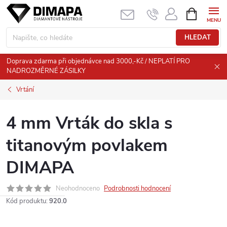
Přejít
NÁKUPNÍ
KOŠÍK
na
obsah
HLEDAT
Doprava zdarma při objednávce nad 3000,-Kč / NEPLATÍ PRO
NADROZMĚRNÉ ZÁSILKY
Vrtání
4 mm Vrták do skla s
titanovým povlakem
DIMAPA
Neohodnoceno
Podrobnosti hodnocení
Kód produktu:
920.0