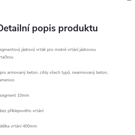
Detailní popis produktu
egmentový jádrový vrták pro mokré vrtání jádrovou
rtačkou.
 pro armovaný beton, cihly všech typů, nearmovaný beton,
amenivo
 segment 10mm
 bez příklepového vrtání
 délka vrtání 400mm