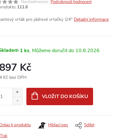
Neohodnoceno
Podrobnosti hodnocení
produktu:
111.6
antový vrták pro jádrové vrtačky 1/4"
Detailní informace
Skladem
1 ks
10.8.2026
 897 Kč
4 Kč bez DPH
ná
:
VLOŽIT DO KOŠÍKU
Dotaz k produktu
Hlídací pes
Sdílet
Tisk