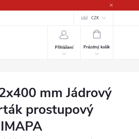
CZK
NÁKUPNÍ
KOŠÍK
Prázdný košík
Přihlášení
2x400 mm Jádrový
rták prostupový
IMAPA