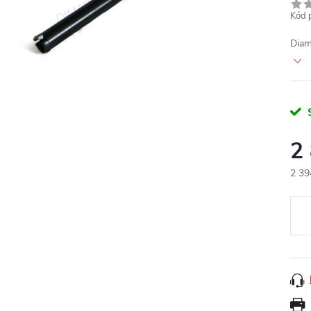
Kód 
Diam
2
2 39
Měr
cena