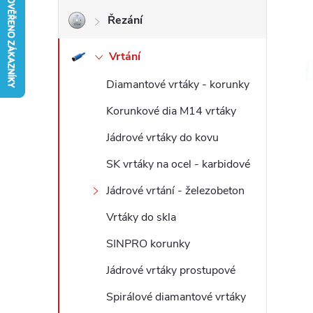
Řezání
r
Vrtání
a
Diamantové vrtáky - korunky
n
Korunkové dia M14 vrtáky
n
Jádrové vrtáky do kovu
í
SK vrtáky na ocel - karbidové
Jádrové vrtání - železobeton
p
Vrtáky do skla
a
SINPRO korunky
n
Jádrové vrtáky prostupové
Spirálové diamantové vrtáky
e