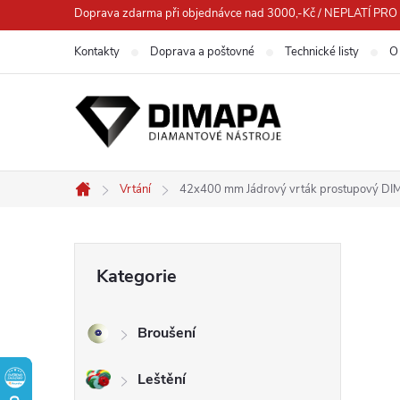
Přejít
Doprava zdarma při objednávce nad 3000,-Kč / NEPLATÍ 
na
Kontakty
Doprava a poštovné
Technické listy
O
obsah
Vrtání
42x400 mm Jádrový vrták prostupový D
Domů
P
Přeskočit
Kategorie
kategorie
o
Broušení
s
Leštění
t