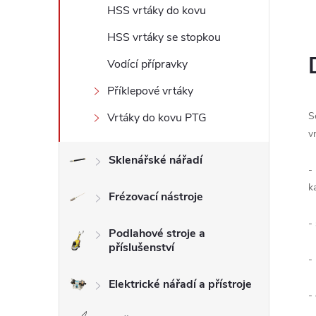
HSS vrtáky do kovu
l
HSS vrtáky se stopkou
Vodící přípravky
Příklepové vrtáky
S
Vrtáky do kovu PTG
v
Sklenářské nářadí
-
k
Frézovací nástroje
-
Podlahové stroje a
příslušenství
-
Elektrické nářadí a přístroje
-