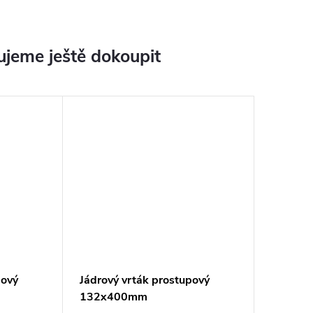
jeme ještě dokoupit
pový
Jádrový vrták prostupový
132x400mm