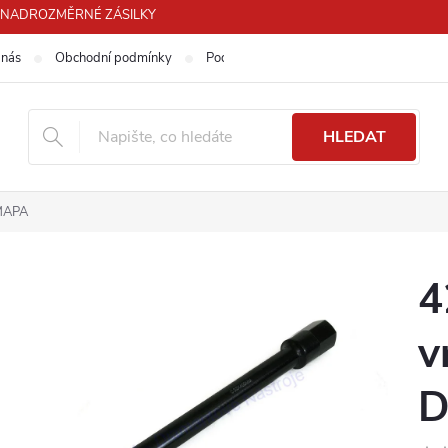
PRO NADROZMĚRNÉ ZÁSILKY
 nás
Obchodní podmínky
Podmínky ochrany osobních údajů
HLEDAT
IMAPA
4
v
D