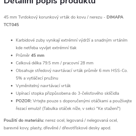
Detailní popis produktu
45 mm Tvrdokový korunkový vrták do kovu / nerezu -
DIMAPA
TCT045
Karbidové zuby vynikají extrémní výdrží a snadným vrtáním
kde netřeba vyvíjet extrémní tlak
Průměr
45 mm
Celková délka 79.5 mm / pracovní 28 mm
Obsahuje středový navrtávací vrták průměr 6 mm HSS-Co.
5% a vytláčecí pružinu
Vyměnitelný navrtávací vrták
Upínací stopka přizpůsobena do 3-čelisťového sklíčidla
POZOR:
Vrtejte pouze s doporučenými otáčkami a používejte
řezací emulzi! (Tabulka otáček níže, v sekci "Ke stažení")
Použití do materiálu:
nerez ocel, legovaná / nelegovaná ocel,
barevné kovy, plasty, dřevěné / dřevotřískové desky apod.