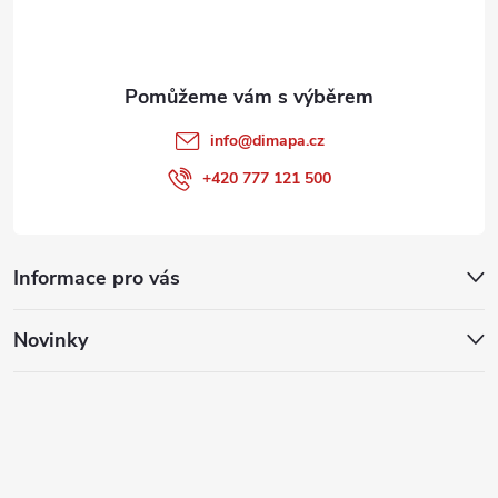
í
info
@
dimapa.cz
+420 777 121 500
Informace pro vás
Novinky