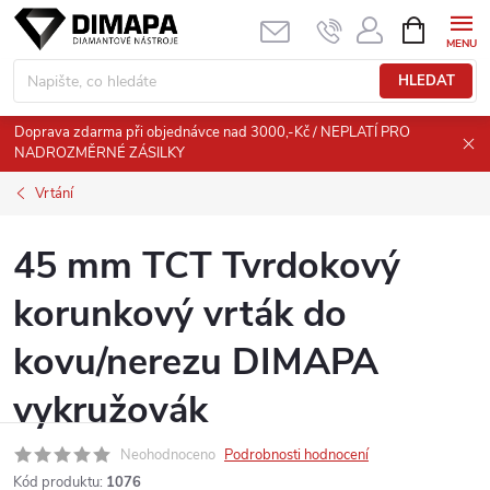
Přejít
NÁKUPNÍ
KOŠÍK
na
obsah
HLEDAT
Doprava zdarma při objednávce nad 3000,-Kč / NEPLATÍ PRO
NADROZMĚRNÉ ZÁSILKY
Vrtání
45 mm TCT Tvrdokový
korunkový vrták do
kovu/nerezu DIMAPA
vykružovák
Neohodnoceno
Podrobnosti hodnocení
Kód produktu:
1076