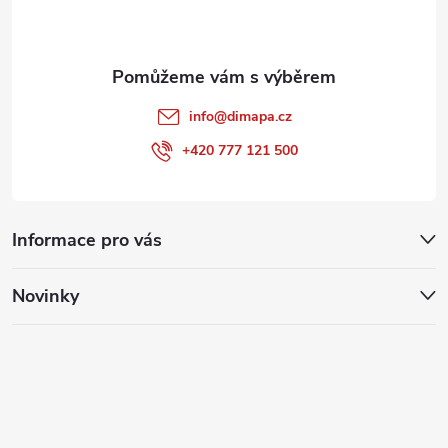
í
info
@
dimapa.cz
+420 777 121 500
Informace pro vás
Novinky