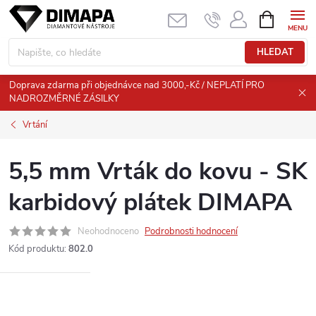
Přejít
NÁKUPNÍ
KOŠÍK
na
obsah
HLEDAT
Doprava zdarma při objednávce nad 3000,-Kč / NEPLATÍ PRO
NADROZMĚRNÉ ZÁSILKY
Vrtání
5,5 mm Vrták do kovu - SK
karbidový plátek DIMAPA
Neohodnoceno
Podrobnosti hodnocení
Kód produktu:
802.0