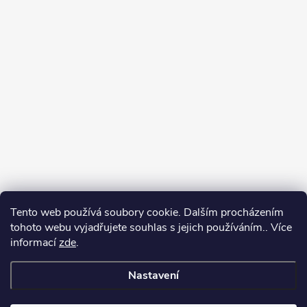
Tento web používá soubory cookie. Dalším procházením
tohoto webu vyjadřujete souhlas s jejich používáním.. Více
informací
zde
.
Nastavení
Copyright 2026
Můj e-shop
. Všechna práva vyhrazena.