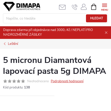
Přejít
NÁKUPNÍ
KOŠÍK
na
obsah
HLEDAT
Doprava zdarma při objednávce nad 3000,-Kč / NEPLATÍ PRO
NADROZMĚRNÉ ZÁSILKY
Leštění
5 micronu Diamantová
lapovací pasta 5g DIMAPA
Neohodnoceno
Podrobnosti hodnocení
Kód produktu:
138