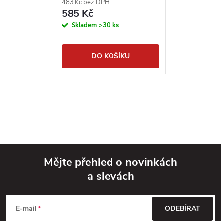
483 Kč bez DPH
585 Kč
Skladem
>30 ks
DO KOŠÍKU
Mějte přehled o novinkách
a slevách
Z
á
E-mail
ODEBÍRAT