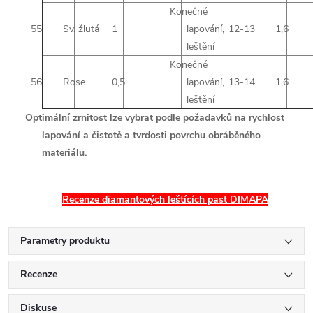
Konečné
55
Sv. žlutá
1
lapování,
12-13
1,6
leštění
Konečné
56
Rose
0,5
lapování,
13-14
1,6
leštění
Optimální zrnitost lze vybrat podle požadavků na rychlost
lapování a čistotě a tvrdosti povrchu obráběného
materiálu.
Recenze diamantových leštících past DIMAPA
Parametry produktu
Recenze
Diskuse