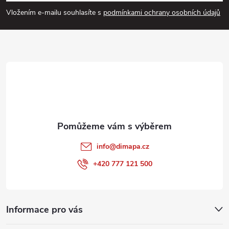
p
Vložením e-mailu souhlasíte s
podmínkami ochrany osobních údajů
a
t
í
info
@
dimapa.cz
+420 777 121 500
Informace pro vás