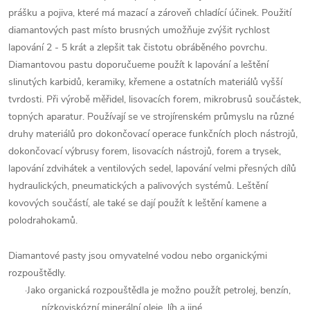
prášku a pojiva, které má mazací a zároveň chladící účinek.
Použití
diamantových past místo brusných umožňuje zvýšit rychlost
lapování 2 - 5 krát a zlepšit tak čistotu obráběného povrchu.
Diamantovou pastu doporučueme použít k lapování a leštění
slinutých karbidů, keramiky, křemene a ostatních materiálů vyšší
tvrdosti. Při výrobě měřidel, lisovacích forem, mikrobrusů součástek,
topných aparatur. Používají se ve strojírenském průmyslu na různé
druhy materiálů pro dokončovací operace
funkčních ploch nástrojů,
dokončovací výbrusy forem, lisovacích nástrojů, forem a trysek,
lapování zdvihátek a ventilových sedel, lapování velmi přesných dílů
hydraulických, pneumatických a palivových systémů. Leštění
kovových součástí, ale také se dají použít k leštění kamene a
polodrahokamů.
Diamantové pasty jsou omyvatelné vodou nebo organickými
rozpouštědly.
·
Jako organická rozpouštědla je možno použít petrolej, benzín,
nízkoviskózní minerální oleje, líh a jiné.