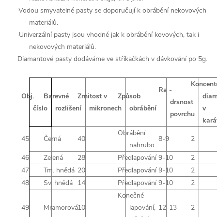
·
Vodou smyvatelné pasty se doporučují k obrábění nekovových
materiálů.
·
Univerzální pasty jsou vhodné jak k obrábění kovových, tak i
nekovových materiálů.
Diamantové pasty dodáváme ve stříkačkách v dávkování po 5g.
Koncent
Ra -
Obj.
Barevné
Zrnitost v
Způsob
dia
drsnost
číslo
rozlišení
mikronech
obrábění
v
povrchu
kará
Obrábění
45
Černá
40
8-9
2
nahrubo
46
Zelená
28
Předlapování
9-10
2
47
Tm. hnědá
20
Předlapování
9-10
2
48
Sv. hnědá
14
Předlapování
9-10
2
Konečné
49
Mramorová
10
lapování,
12-13
2