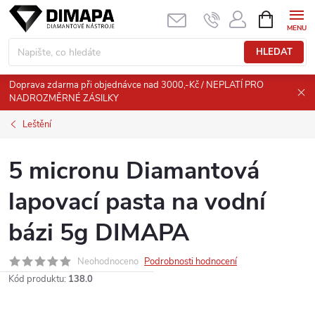
Přejít
NÁKUPNÍ
KOŠÍK
na
obsah
HLEDAT
Doprava zdarma při objednávce nad 3000,-Kč / NEPLATÍ PRO
NADROZMĚRNÉ ZÁSILKY
Leštění
5 micronu Diamantová
lapovací pasta na vodní
bázi 5g DIMAPA
Neohodnoceno
Podrobnosti hodnocení
Kód produktu:
138.0