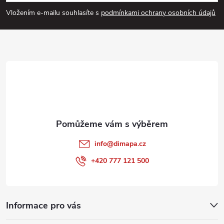
p
Vložením e-mailu souhlasíte s
podmínkami ochrany osobních údajů
a
t
í
info
@
dimapa.cz
+420 777 121 500
Informace pro vás