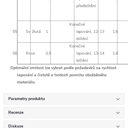
předleštění
Konečné
55
Sv. žlutá
1
lapování,
12-13
1,6
leštění
Konečné
56
Rose
0,5
lapování,
13-14
1,6
leštění
Optimální zrnitost lze vybrat podle požadavků na rychlost
lapování a čistotě a tvrdosti povrchu obráběného
materiálu.
Parametry produktu
Recenze
Diskuse