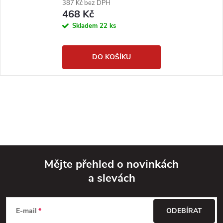
387 Kč bez DPH
468 Kč
Skladem
22 ks
DO KOŠÍKU
Mějte přehled o novinkách
a slevách
Z
á
E-mail
ODEBÍRAT