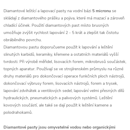
Diamantové leštící a lapovací pasty na vodní bázi
5 micronu
se
skládají z diamantového prášku a pojiva, které má mazací a zároveň
chladící účinek.
Použití diamantových past místo brusných
umožňuje zvýšit rychlost lapování 2 - 5 krát a zlepšit tak čistotu
obráběného povrchu.
Diamantovou pastu doporučueme použít k lapování a leštění
slinutých karbidů, keramiky, křemene a ostatních materiálů vyšší
tvrdosti. Při výrobě měřidel, lisovacích forem, mikrobrusů součástek,
topných aparatur. Používají se ve strojírenském průmyslu na různé
druhy materiálů pro dokončovací operace
funkčních ploch nástrojů,
dokončovací výbrusy forem, lisovacích nástrojů, forem a trysek,
lapování zdvihátek a ventilových sedel, lapování velmi přesných dílů
hydraulických, pneumatických a palivových systémů. Leštění
kovových součástí, ale také se dají použít k leštění kamene a
polodrahokamů.
Diamantové pasty jsou omyvatelné vodou nebo organickými