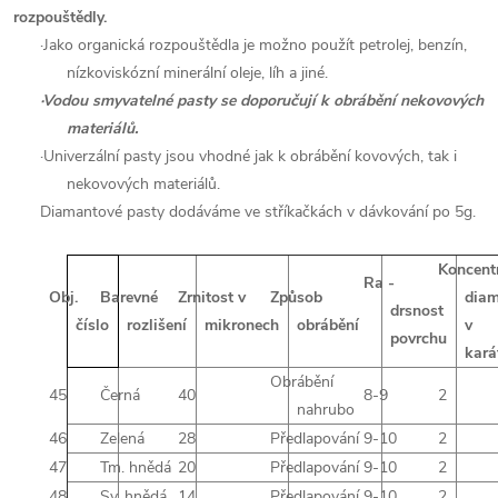
rozpouštědly.
·
Jako organická rozpouštědla je možno použít petrolej, benzín,
nízkoviskózní minerální oleje, líh a jiné.
·
Vodou smyvatelné pasty se doporučují k obrábění nekovových
materiálů.
·
Univerzální pasty jsou vhodné jak k obrábění kovových, tak i
nekovových materiálů.
Diamantové pasty dodáváme ve stříkačkách v dávkování po 5g.
Koncent
Ra -
Obj.
Barevné
Zrnitost v
Způsob
dia
drsnost
číslo
rozlišení
mikronech
obrábění
v
povrchu
kará
Obrábění
45
Černá
40
8-9
2
nahrubo
46
Zelená
28
Předlapování
9-10
2
47
Tm. hnědá
20
Předlapování
9-10
2
48
Sv. hnědá
14
Předlapování
9-10
2