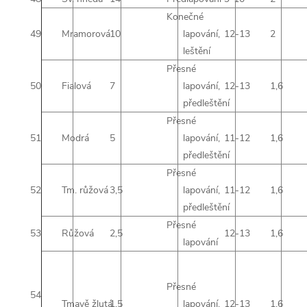
Konečné
49
Mramorová
10
lapování,
12-13
2
leštění
Přesné
50
Fialová
7
lapování,
12-13
1,6
předleštění
Přesné
51
Modrá
5
lapování,
11-12
1,6
předleštění
Přesné
52
Tm. růžová
3,5
lapování,
11-12
1,6
předleštění
Přesné
53
Růžová
2,5
12-13
1,6
lapování
Přesné
54
Tmavě žlutá
1,5
lapování,
12-13
1,6