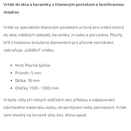
Vrták do skla a keramiky s titanovým povlakem a šestihrannou
stopkou
Vrták se speciálním titanovým povlakem určený pro vrtání otvorů
do skla, měkkých obkladů, keramiky, zrcadel a porcelánu. Plochý
břit z tvdokovu broušený diamantem pro přesné navrtávání
zabraňuje „ujíždění“ vrtáku.
Hrot: Plochá špička
Průměr: 5 mm
Délka: 76 mm
Otáčky: 1100 - 1300/min
Vrtejte vždy při nízkých otáčkách bez příklepu a odplavování
odvrtaného materiálu vodou, terpentýnem nebo petrolejem. Vrták
není vhodný na tvrzené sklo, kov, dřevo apod.