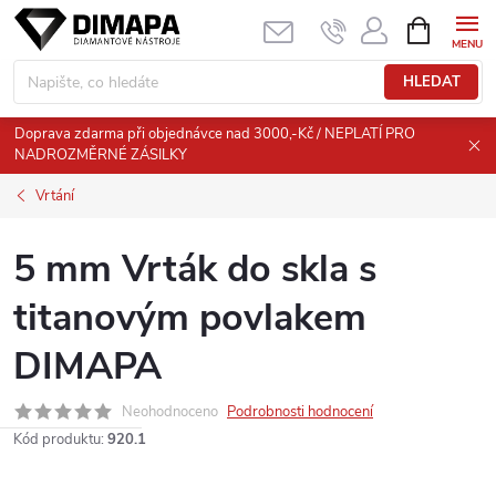
Přejít
NÁKUPNÍ
KOŠÍK
na
obsah
HLEDAT
Doprava zdarma při objednávce nad 3000,-Kč / NEPLATÍ PRO
NADROZMĚRNÉ ZÁSILKY
Vrtání
5 mm Vrták do skla s
titanovým povlakem
DIMAPA
Neohodnoceno
Podrobnosti hodnocení
Kód produktu:
920.1