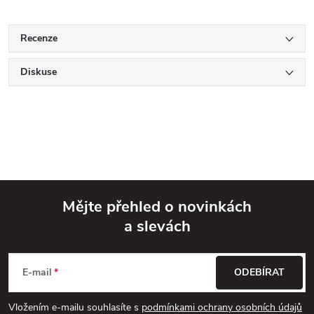
Recenze
Diskuse
Mějte přehled o novinkách
a slevách
Z
á
E-mail
ODEBÍRAT
p
Vložením e-mailu souhlasíte s
podmínkami ochrany osobních údajů