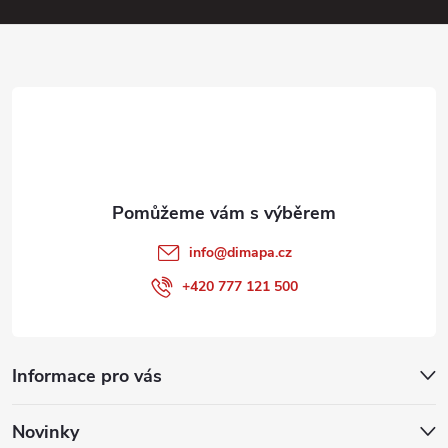
a
t
í
info
@
dimapa.cz
+420 777 121 500
Informace pro vás
Novinky