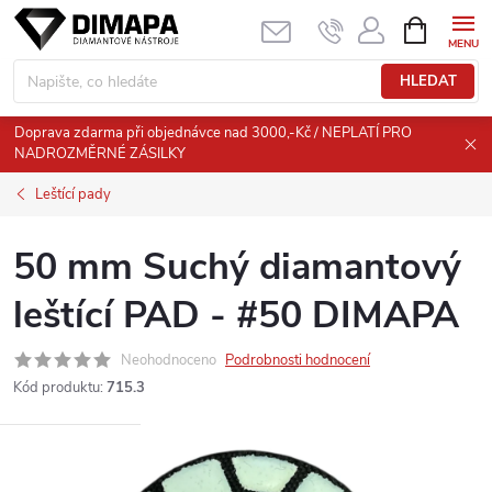
Přejít
NÁKUPNÍ
KOŠÍK
na
obsah
HLEDAT
Doprava zdarma při objednávce nad 3000,-Kč / NEPLATÍ PRO
NADROZMĚRNÉ ZÁSILKY
Leštící pady
50 mm Suchý diamantový
leštící PAD - #50 DIMAPA
Neohodnoceno
Podrobnosti hodnocení
Kód produktu:
715.3