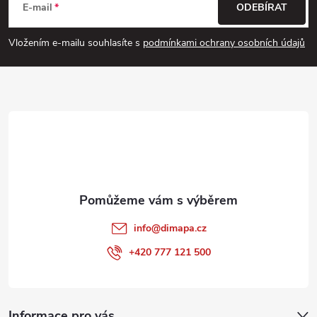
á
E-mail
ODEBÍRAT
p
Vložením e-mailu souhlasíte s
podmínkami ochrany osobních údajů
a
t
í
info
@
dimapa.cz
+420 777 121 500
Informace pro vás