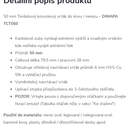
Detailní popis produktu
50 mm Tvrdokový korunkový vrták do kovu / nerezu -
DIMAPA
TCT050
Karbidové zuby vynikají extrémní výdrží a snadným vrtáním
kde netřeba vyvíjet extrémní tlak
Průměr
50 mm
Celková délka 79.5 mm / pracovní 28 mm
Obsahuje středový navrtávací vrták průměr 6 mm HSS-Co.
5% a vytláčecí pružinu
Vyměnitelný navrtávací vrták
Upínací stopka přizpůsobena do 3-čelisťového sklíčidla
POZOR:
Vrtejte pouze s doporučenými otáčkami a používejte
řezací emulzi! (Tabulka otáček níže, v sekci "Ke stažení")
Použití do materiálu:
nerez ocel, legovaná / nelegovaná ocel,
barevné kovy, plasty, dřevěné / dřevotřískové desky apod.