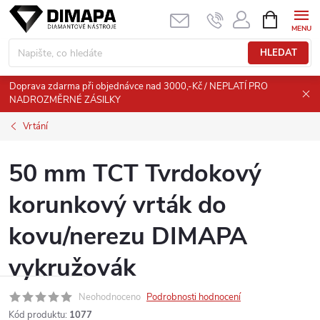
Přejít
NÁKUPNÍ
KOŠÍK
na
obsah
HLEDAT
Doprava zdarma při objednávce nad 3000,-Kč / NEPLATÍ PRO
NADROZMĚRNÉ ZÁSILKY
Vrtání
50 mm TCT Tvrdokový
korunkový vrták do
kovu/nerezu DIMAPA
vykružovák
Neohodnoceno
Podrobnosti hodnocení
Kód produktu:
1077