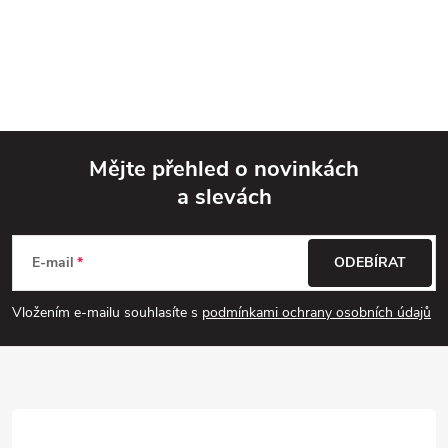
Mějte přehled o novinkách
a slevách
Z
á
E-mail
ODEBÍRAT
p
Vložením e-mailu souhlasíte s
podmínkami ochrany osobních údajů
a
t