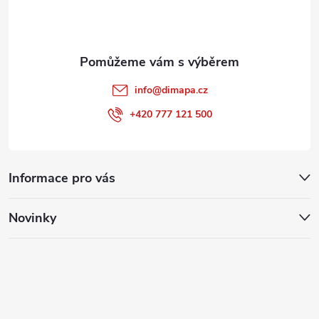
í
info
@
dimapa.cz
+420 777 121 500
Informace pro vás
Novinky