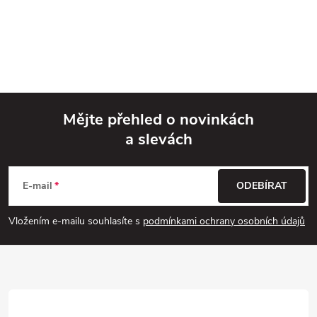
Mějte přehled o novinkách
a slevách
Z
á
E-mail
ODEBÍRAT
p
Vložením e-mailu souhlasíte s
podmínkami ochrany osobních údajů
a
t