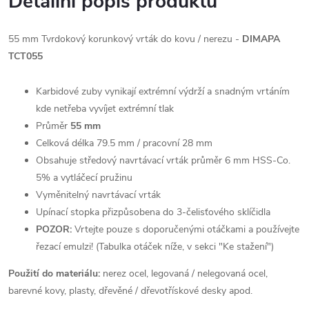
Detailní popis produktu
55 mm Tvrdokový korunkový vrták do kovu / nerezu -
DIMAPA
TCT055
Karbidové zuby vynikají extrémní výdrží a snadným vrtáním
kde netřeba vyvíjet extrémní tlak
Průměr
55 mm
Celková délka 79.5 mm / pracovní 28 mm
Obsahuje středový navrtávací vrták průměr 6 mm HSS-Co.
5% a vytláčecí pružinu
Vyměnitelný navrtávací vrták
Upínací stopka přizpůsobena do 3-čelisťového sklíčidla
POZOR:
Vrtejte pouze s doporučenými otáčkami a používejte
řezací emulzi! (Tabulka otáček níže, v sekci "Ke stažení")
Použití do materiálu:
nerez ocel, legovaná / nelegovaná ocel,
barevné kovy, plasty, dřevěné / dřevotřískové desky apod.