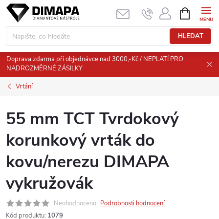
Přejít
NÁKUPNÍ
KOŠÍK
na
obsah
HLEDAT
Doprava zdarma při objednávce nad 3000,-Kč / NEPLATÍ PRO
NADROZMĚRNÉ ZÁSILKY
Vrtání
55 mm TCT Tvrdokový
korunkový vrták do
kovu/nerezu DIMAPA
vykružovák
Neohodnoceno
Podrobnosti hodnocení
Kód produktu:
1079