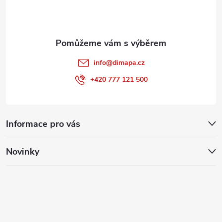
í
info
@
dimapa.cz
+420 777 121 500
Informace pro vás
Novinky