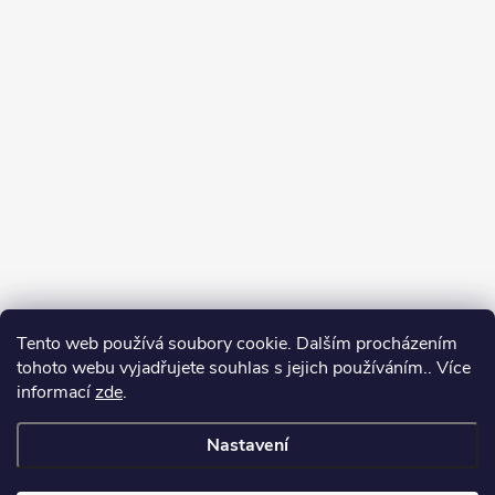
Tento web používá soubory cookie. Dalším procházením
tohoto webu vyjadřujete souhlas s jejich používáním.. Více
informací
zde
.
Nastavení
Copyright 2026
Můj e-shop
. Všechna práva vyhrazena.