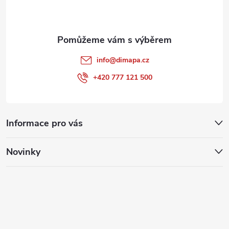
í
info
@
dimapa.cz
+420 777 121 500
Informace pro vás
Novinky