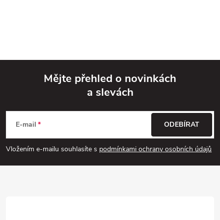
Mějte přehled o novinkách
a slevách
Z
á
E-mail
ODEBÍRAT
p
Vložením e-mailu souhlasíte s
podmínkami ochrany osobních údajů
a
t