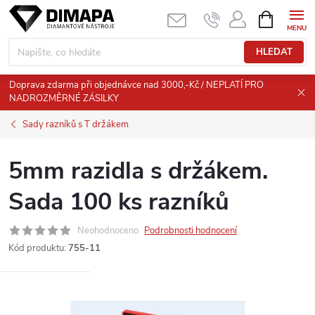
Přejít
NÁKUPNÍ
KOŠÍK
na
obsah
HLEDAT
Doprava zdarma při objednávce nad 3000,-Kč / NEPLATÍ PRO
NADROZMĚRNÉ ZÁSILKY
Sady razníků s T držákem
5mm razidla s držákem.
Sada 100 ks razníků
Neohodnoceno
Podrobnosti hodnocení
Kód produktu:
755-11