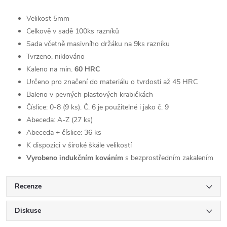
Velikost 5mm
Celkově v sadě 100ks razníků
Sada včetně masivního držáku na 9ks razníku
Tvrzeno, niklováno
Kaleno na min.
60 HRC
Určeno pro značení do materiálu o tvrdosti až 45 HRC
Baleno v pevných plastových krabičkách
Číslice: 0-8 (9 ks). Č. 6 je použitelné i jako č. 9
Abeceda: A-Z (27 ks)
Abeceda + číslice: 36 ks
K dispozici v široké škále velikostí
Vyrobeno indukčním kováním
s bezprostředním zakalením
Recenze
Diskuse