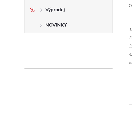
O
Výprodej
NOVINKY
1
2
3
4
5
–17 %
12 253 Kč