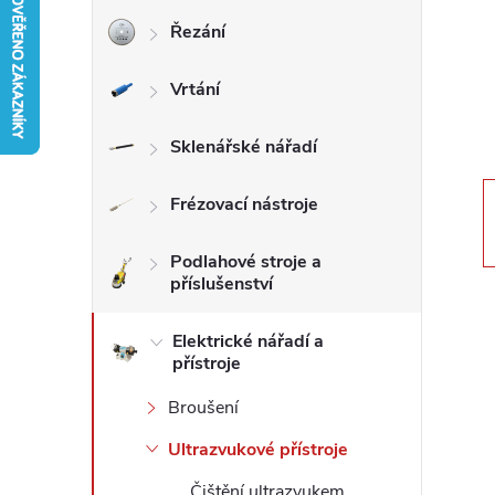
Řezání
r
Vrtání
a
n
Sklenářské nářadí
n
Frézovací nástroje
í
Podlahové stroje a
příslušenství
p
Elektrické nářadí a
přístroje
a
Broušení
n
Ultrazvukové přístroje
e
Čištění ultrazvukem