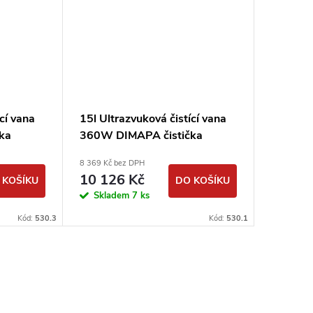
cí vana
15l Ultrazvuková čistící vana
10l Ultr
ka
360W DIMAPA čistička
240W D
8 369 Kč bez DPH
7 676 Kč b
10 126 Kč
9 288
 KOŠÍKU
DO KOŠÍKU
Skladem
7 ks
Sklad
Kód:
530.3
Kód:
530.1