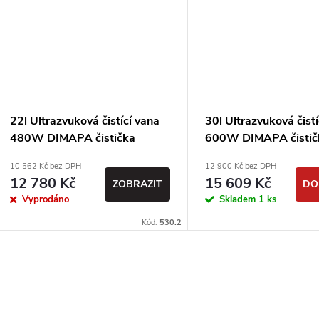
22l Ultrazvuková čistící vana
30l Ultrazvuková čistí
480W DIMAPA čistička
600W DIMAPA čistič
10 562 Kč bez DPH
12 900 Kč bez DPH
12 780 Kč
15 609 Kč
ZOBRAZIT
DO
Vyprodáno
Skladem
1 ks
Kód:
530.2