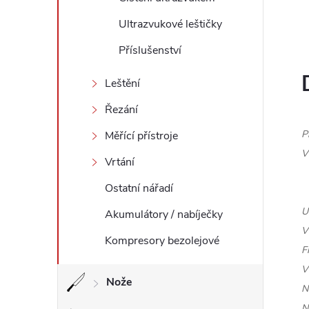
l
Ultrazvukové leštičky
Příslušenství
Leštění
Řezání
P
Měřící přístroje
V
Vrtání
Ostatní nářadí
U
Akumulátory / nabíječky
V
Kompresory bezolejové
F
V
Nože
N
N