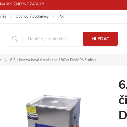
PRO NADROZMĚRNÉ ZÁSILKY
 nás
Obchodní podmínky
Podmínky ochrany osobních údajů
HLEDAT
e
6.5l Ultrazvuková čistící vana 180W DIMAPA čistička
6
č
D