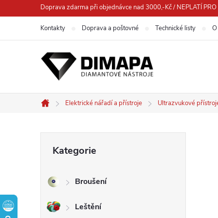
Přejít
Doprava zdarma při objednávce nad 3000,-Kč / NEPLATÍ 
na
Kontakty
Doprava a poštovné
Technické listy
O
obsah
Elektrické nářadí a přístroje
Ultrazvukové přístroj
Domů
P
Přeskočit
Kategorie
kategorie
o
Broušení
s
Leštění
t