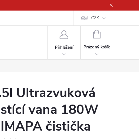
CZK
NÁKUPNÍ
KOŠÍK
Prázdný košík
Přihlášení
.5l Ultrazvuková
istící vana 180W
IMAPA čistička