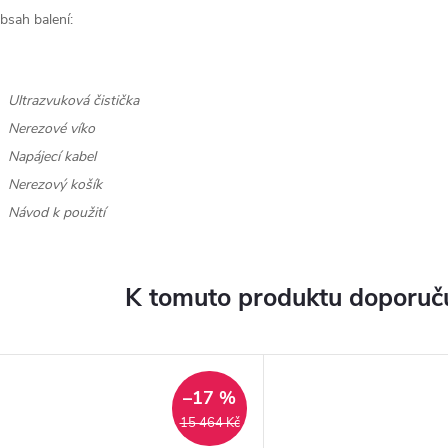
bsah balení:
. Ultrazvuková čistička
. Nerezové víko
. Napájecí kabel
. Nerezový košík
. Návod k použití
K tomuto produktu doporuču
–17 %
15 464 Kč