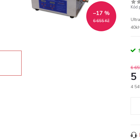
Kód 
–17 %
Ultr
6 655 Kč
40k
6 65
5
4 54
Měr
cena