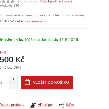
Neohodnoceno
Podrobnosti hodnocení
produktu:
530
azvuková lázen - vana o obsahu 6.5 l tekutiny s ohřevem,
Hz, 180W
Detailní informace
Skladem
4 ks
11.8.2026
5 Kč
 500 Kč
5 Kč bez DPH
ná
:
VLOŽIT DO KOŠÍKU
Dotaz k produktu
Hlídací pes
Sdílet