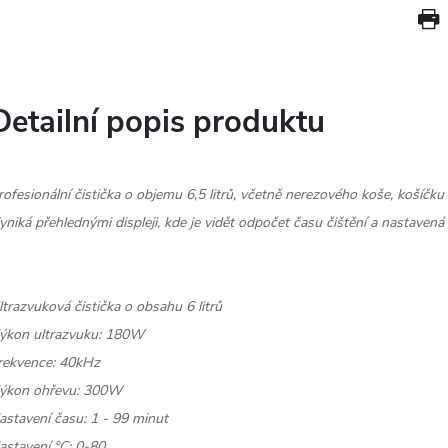
Detailní popis produktu
rofesionální čistička o objemu 6,5 litrů, včetně nerezového koše, košíčk
yniká přehlednými displeji, kde je vidět odpočet času čištění a nastavená 
ltrazvuková čistička o obsahu 6 litrů
ýkon ultrazvuku: 180W
rekvence: 40kHz
ýkon ohřevu: 300W
astavení času: 1 - 99 minut
astavení °C: 0-80