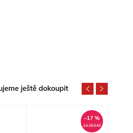
jeme ještě dokoupit
–17 %
12 253 Kč