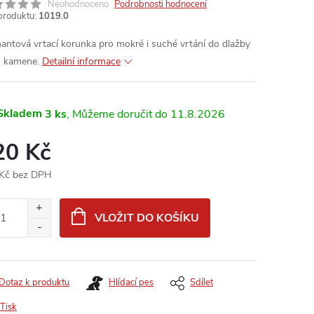
Neohodnoceno
Podrobnosti hodnocení
produktu:
1019.0
antová vrtací korunka pro mokré i suché vrtání do dlažby
 kamene.
Detailní informace
Skladem
3 ks
11.8.2026
20 Kč
Kč bez DPH
ná
:
VLOŽIT DO KOŠÍKU
Dotaz k produktu
Hlídací pes
Sdílet
Tisk