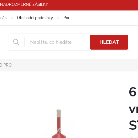
PRO NADROZMĚRNÉ ZÁSILKY
 nás
Obchodní podmínky
Podmínky ochrany osobních údajů
HLEDAT
ND PRO
6
v
S