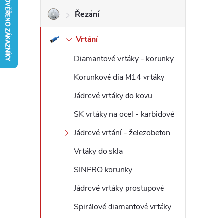
Řezání
r
Vrtání
a
Diamantové vrtáky - korunky
n
Korunkové dia M14 vrtáky
n
Jádrové vrtáky do kovu
í
SK vrtáky na ocel - karbidové
Jádrové vrtání - železobeton
p
Vrtáky do skla
a
SINPRO korunky
n
Jádrové vrtáky prostupové
Spirálové diamantové vrtáky
e