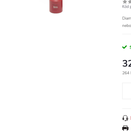
Kód 
Diam
nebo
3
264 
Měr
cena