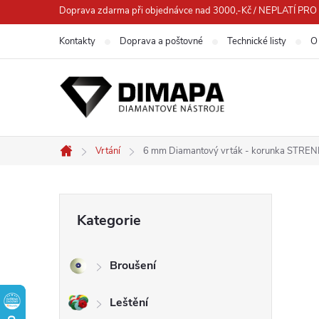
Přejít
Doprava zdarma při objednávce nad 3000,-Kč / NEPLATÍ 
na
Kontakty
Doprava a poštovné
Technické listy
O
obsah
Vrtání
6 mm Diamantový vrták - korunka STRE
Domů
P
Přeskočit
Kategorie
kategorie
o
Broušení
s
Leštění
t