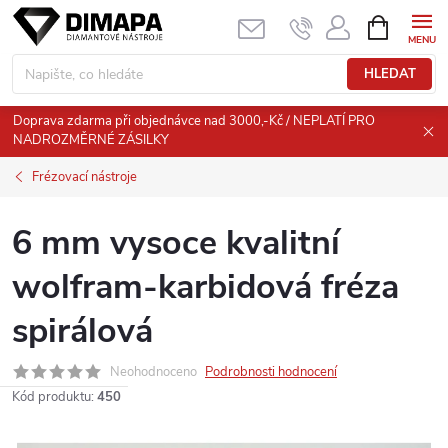
Přejít
NÁKUPNÍ
KOŠÍK
na
obsah
HLEDAT
Doprava zdarma při objednávce nad 3000,-Kč / NEPLATÍ PRO
NADROZMĚRNÉ ZÁSILKY
Frézovací nástroje
6 mm vysoce kvalitní
wolfram-karbidová fréza
spirálová
Neohodnoceno
Podrobnosti hodnocení
Kód produktu:
450