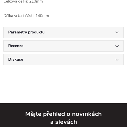
Celková délka: 210mm
Délka vrtací části: 140mm
Parametry produktu
Recenze
Diskuse
Mějte přehled o novinkách
a slevách
Z