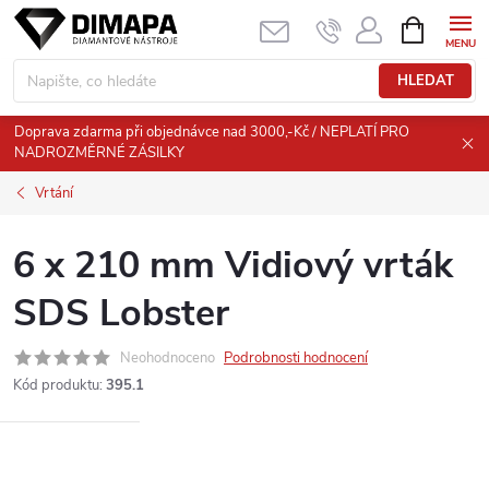
Přejít
NÁKUPNÍ
KOŠÍK
na
obsah
HLEDAT
Doprava zdarma při objednávce nad 3000,-Kč / NEPLATÍ PRO
NADROZMĚRNÉ ZÁSILKY
Vrtání
6 x 210 mm Vidiový vrták
SDS Lobster
Neohodnoceno
Podrobnosti hodnocení
Kód produktu:
395.1