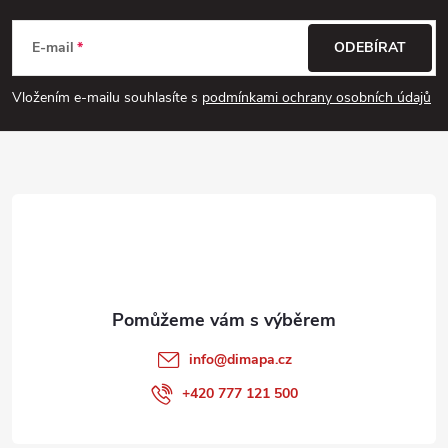
á
E-mail
ODEBÍRAT
p
Vložením e-mailu souhlasíte s
podmínkami ochrany osobních údajů
a
t
í
info
@
dimapa.cz
+420 777 121 500