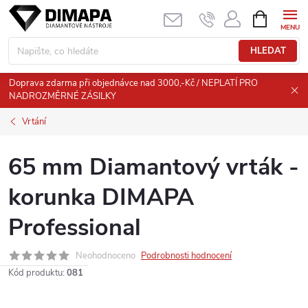
Přejít
NÁKUPNÍ
KOŠÍK
na
obsah
HLEDAT
Doprava zdarma při objednávce nad 3000,-Kč / NEPLATÍ PRO
NADROZMĚRNÉ ZÁSILKY
Vrtání
65 mm Diamantový vrták -
korunka DIMAPA
Professional
Neohodnoceno
Podrobnosti hodnocení
Kód produktu:
081