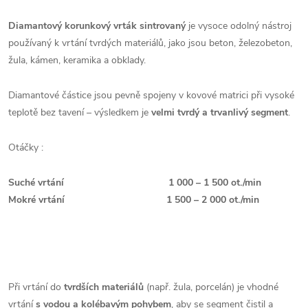
Diamantový korunkový vrták sintrovaný
je vysoce odolný nástroj
používaný k vrtání tvrdých materiálů, jako jsou beton, železobeton,
žula, kámen, keramika a obklady.
Diamantové částice jsou pevně spojeny v kovové matrici při vysoké
teplotě bez tavení – výsledkem je
velmi tvrdý a trvanlivý segment
.
Otáčky :
Suché vrtání
1 000 – 1 500 ot./min
Mokré vrtání
1 500 – 2 000 ot./min
Při vrtání do
tvrdších materiálů
(např. žula, porcelán) je vhodné
vrtání
s vodou a kolébavým pohybem
, aby se segment čistil a