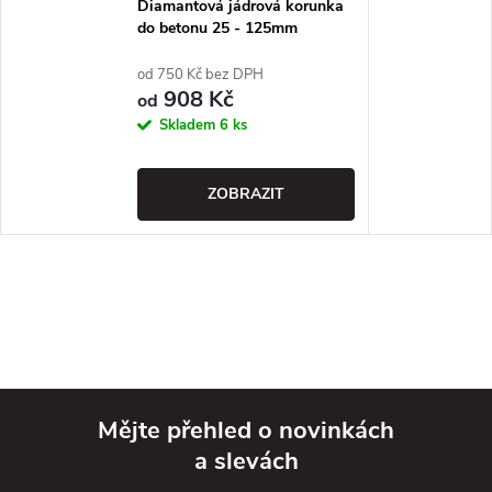
Diamantová jádrová korunka
do betonu 25 - 125mm
DIMAPA
od 750 Kč bez DPH
908 Kč
od
Skladem
6 ks
ZOBRAZIT
Mějte přehled o novinkách
a slevách
Z