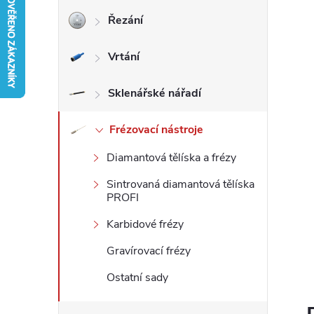
Řezání
r
Vrtání
a
n
Sklenářské nářadí
n
Frézovací nástroje
Diamantová tělíska a frézy
í
Sintrovaná diamantová tělíska
p
PROFI
Karbidové frézy
a
Gravírovací frézy
n
Ostatní sady
e