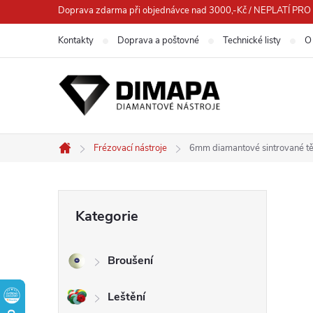
Přejít
Doprava zdarma při objednávce nad 3000,-Kč / NEPLATÍ 
na
Kontakty
Doprava a poštovné
Technické listy
O
obsah
Frézovací nástroje
6mm diamantové sintrované těl
Domů
P
Přeskočit
Kategorie
kategorie
o
Broušení
s
Leštění
t