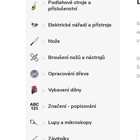
Podlahové stroje a
příslušenství
l
S
Elektrické nářadí a přístroje
m
Nože
V
Broušení nožů a nástrojů
D
Š
Opracování dřeva
D
Vybavení dílny
Značení - popisování
Lupy a mikroskopy
Závitníky