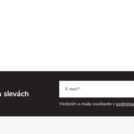
E-mail
a slevách
Vložením e-mailu souhlasíte s
podmínka