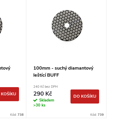
ntový
100mm - suchý diamantový
80mm -
leštící BUFF
leštící 
240 Kč bez DPH
115 Kč bez
290 Kč
139 K
 KOŠÍKU
DO KOŠÍKU
Skladem
Sklad
>30 ks
Kód:
738
Kód:
739