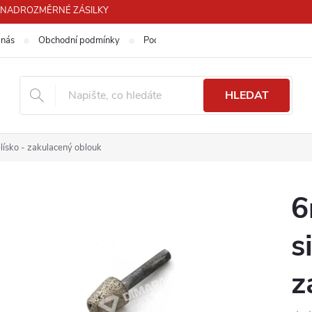
PRO NADROZMĚRNÉ ZÁSILKY
 nás
Obchodní podmínky
Podmínky ochrany osobních údajů
HLEDAT
ísko - zakulacený oblouk
6
s
z