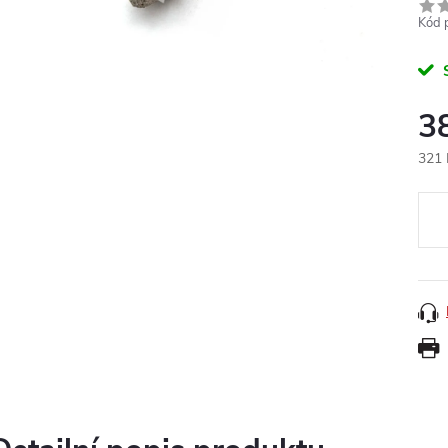
Kód 
3
321 
Měr
cena