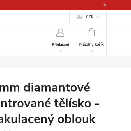
CZK
NÁKUPNÍ
KOŠÍK
Prázdný košík
Přihlášení
mm diamantové
intrované tělísko -
akulacený oblouk