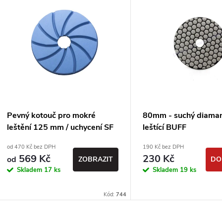
Pevný kotouč pro mokré
80mm - suchý diama
leštění 125 mm / uchycení SF
leštící BUFF
od 470 Kč bez DPH
190 Kč bez DPH
569 Kč
230 Kč
od
ZOBRAZIT
DO
Skladem
17 ks
Skladem
19 ks
Kód:
744