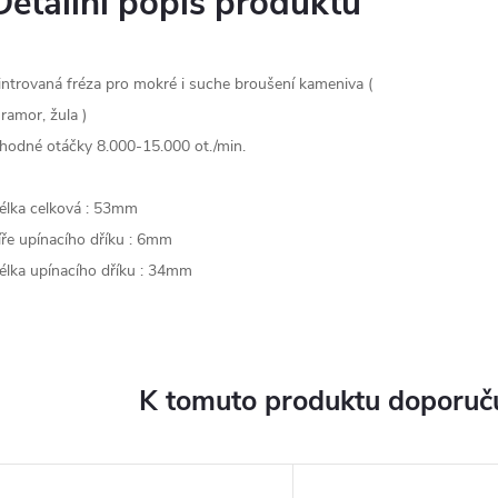
Detailní popis produktu
introvaná fréza pro mokré i suche broušení kameniva (
ramor, žula )
hodné otáčky 8.000-15.000 ot./min.
élka celková : 53mm
íře upínacího dříku : 6mm
élka upínacího dříku : 34mm
K tomuto produktu doporuču