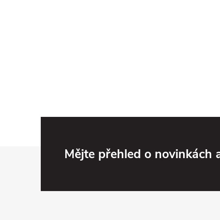
Z
Mějte přehled o novinkách
á
p