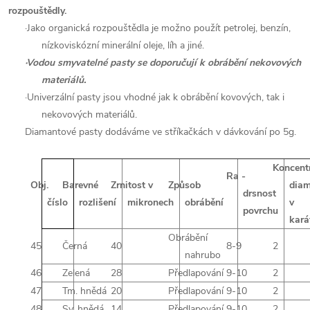
rozpouštědly.
·
Jako organická rozpouštědla je možno použít petrolej, benzín,
nízkoviskózní minerální oleje, líh a jiné.
·
Vodou smyvatelné pasty se doporučují k obrábění nekovových
materiálů.
·
Univerzální pasty jsou vhodné jak k obrábění kovových, tak i
nekovových materiálů.
Diamantové pasty dodáváme ve stříkačkách v dávkování po 5g.
Koncent
Ra -
Obj.
Barevné
Zrnitost v
Způsob
dia
drsnost
číslo
rozlišení
mikronech
obrábění
v
povrchu
kará
Obrábění
45
Černá
40
8-9
2
nahrubo
46
Zelená
28
Předlapování
9-10
2
47
Tm. hnědá
20
Předlapování
9-10
2
48
Sv. hnědá
14
Předlapování
9-10
2