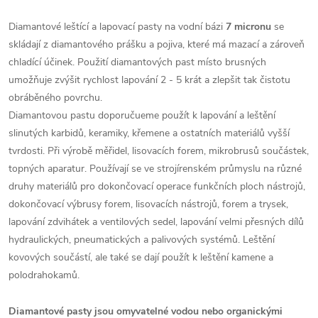
Diamantové leštící a lapovací pasty na vodní bázi
7 micronu
se
skládají z diamantového prášku a pojiva, které má mazací a zároveň
chladící účinek.
Použití diamantových past místo brusných
umožňuje zvýšit rychlost lapování 2 - 5 krát a zlepšit tak čistotu
obráběného povrchu.
Diamantovou pastu doporučueme použít k lapování a leštění
slinutých karbidů, keramiky, křemene a ostatních materiálů vyšší
tvrdosti. Při výrobě měřidel, lisovacích forem, mikrobrusů součástek,
topných aparatur. Používají se ve strojírenském průmyslu na různé
druhy materiálů pro dokončovací operace
funkčních ploch nástrojů,
dokončovací výbrusy forem, lisovacích nástrojů, forem a trysek,
lapování zdvihátek a ventilových sedel, lapování velmi přesných dílů
hydraulických, pneumatických a palivových systémů. Leštění
kovových součástí, ale také se dají použít k leštění kamene a
polodrahokamů.
Diamantové pasty jsou omyvatelné vodou nebo organickými