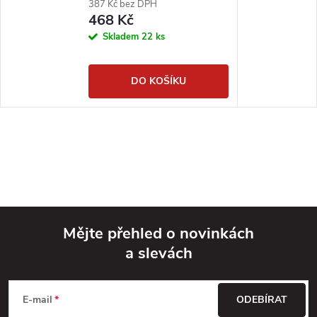
387 Kč bez DPH
468 Kč
Skladem
22 ks
DO KOŠÍKU
Mějte přehled o novinkách
a slevách
Z
á
E-mail
ODEBÍRAT