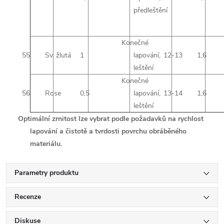
předleštění
Konečné
55
Sv. žlutá
1
lapování,
12-13
1,6
leštění
Konečné
56
Rose
0,5
lapování,
13-14
1,6
leštění
Optimální zrnitost lze vybrat podle požadavků na rychlost
lapování a čistotě a tvrdosti povrchu obráběného
materiálu.
Parametry produktu
Recenze
Diskuse