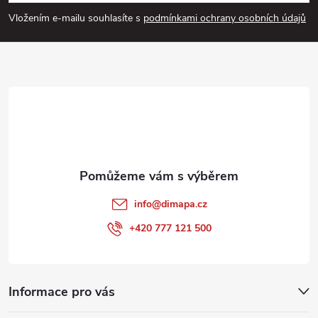
p
Vložením e-mailu souhlasíte s
podmínkami ochrany osobních údajů
a
t
í
info
@
dimapa.cz
+420 777 121 500
Informace pro vás