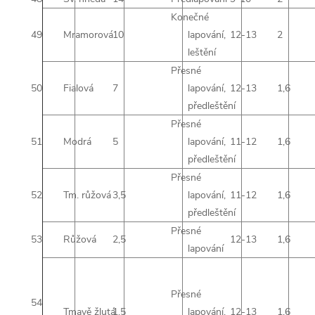
Konečné
49
Mramorová
10
lapování,
12-13
2
leštění
Přesné
50
Fialová
7
lapování,
12-13
1,6
předleštění
Přesné
51
Modrá
5
lapování,
11-12
1,6
předleštění
Přesné
52
Tm. růžová
3,5
lapování,
11-12
1,6
předleštění
Přesné
53
Růžová
2,5
12-13
1,6
lapování
Přesné
54
Tmavě žlutá
1,5
lapování,
12-13
1,6