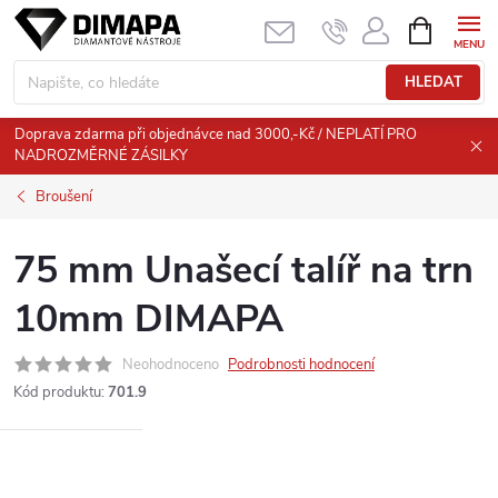
Přejít
NÁKUPNÍ
KOŠÍK
na
obsah
HLEDAT
Doprava zdarma při objednávce nad 3000,-Kč / NEPLATÍ PRO
NADROZMĚRNÉ ZÁSILKY
Broušení
75 mm Unašecí talíř na trn
10mm DIMAPA
Neohodnoceno
Podrobnosti hodnocení
Kód produktu:
701.9