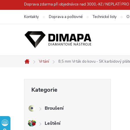
Přejít
Doprava zdarma při objednávce nad 3000,-Kč / NEPLATÍ 
na
Kontakty
Doprava a poštovné
Technické listy
O
obsah
Vrtání
8,5 mm Vrták do kovu - SK karbidový plá
Domů
P
Přeskočit
Kategorie
kategorie
o
Broušení
s
Leštění
t