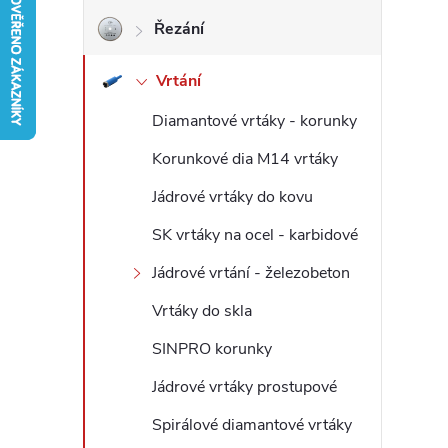
Řezání
r
Vrtání
a
Diamantové vrtáky - korunky
n
Korunkové dia M14 vrtáky
n
Jádrové vrtáky do kovu
í
SK vrtáky na ocel - karbidové
Jádrové vrtání - železobeton
p
Vrtáky do skla
a
SINPRO korunky
n
Jádrové vrtáky prostupové
Spirálové diamantové vrtáky
e