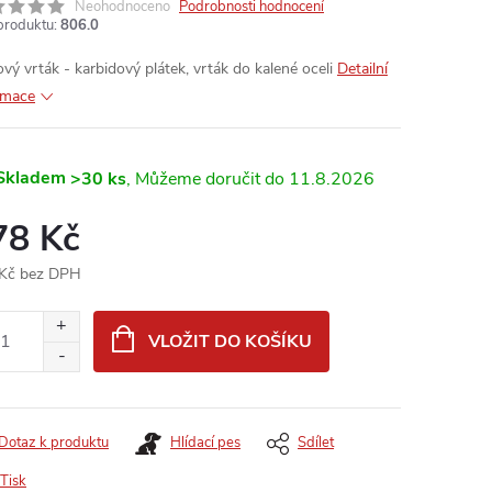
Neohodnoceno
Podrobnosti hodnocení
produktu:
806.0
ový vrták - karbidový plátek, vrták do kalené oceli
Detailní
rmace
Skladem
>30 ks
11.8.2026
78 Kč
Kč bez DPH
ná
:
VLOŽIT DO KOŠÍKU
Dotaz k produktu
Hlídací pes
Sdílet
Tisk