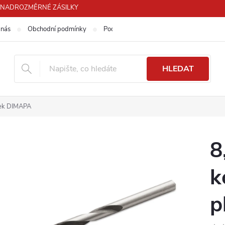
PRO NADROZMĚRNÉ ZÁSILKY
 nás
Obchodní podmínky
Podmínky ochrany osobních údajů
HLEDAT
tek DIMAPA
8
k
p