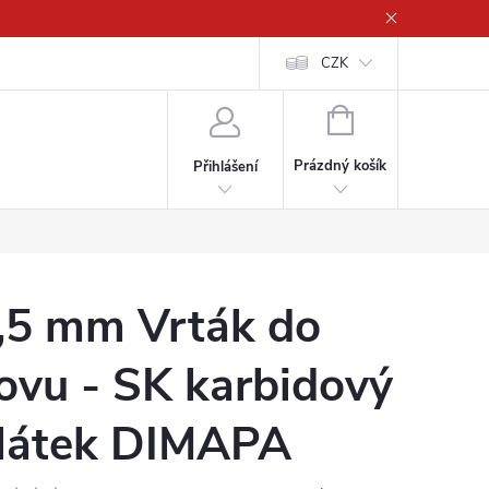
CZK
NÁKUPNÍ
KOŠÍK
Prázdný košík
Přihlášení
,5 mm Vrták do
ovu - SK karbidový
látek DIMAPA