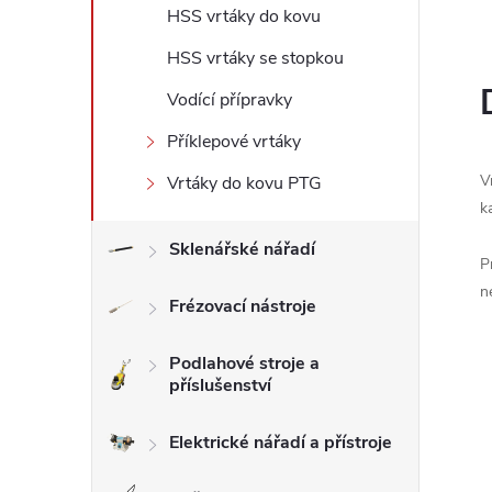
HSS vrtáky do kovu
l
HSS vrtáky se stopkou
Vodící přípravky
Příklepové vrtáky
V
Vrtáky do kovu PTG
k
Sklenářské nářadí
P
n
Frézovací nástroje
Podlahové stroje a
příslušenství
Elektrické nářadí a přístroje