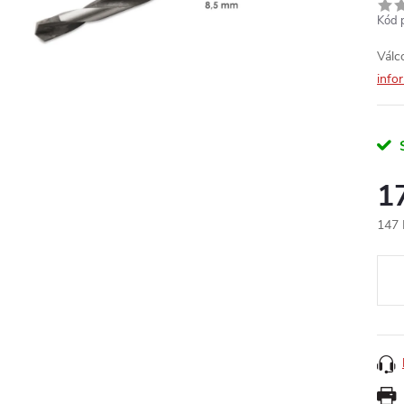
Kód 
Válc
info
1
147 
Měr
cena