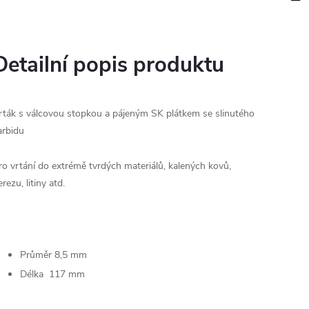
Detailní popis produktu
rták s válcovou stopkou a pájeným SK plátkem se slinutého
arbidu
ro vrtání do extrémě tvrdých materiálů, kalených kovů,
erezu, litiny atd.
Průměr 8,5 mm
Délka 117 mm