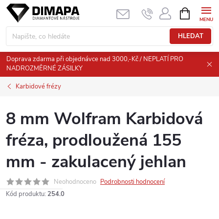
Přejít
NÁKUPNÍ
KOŠÍK
na
obsah
HLEDAT
Doprava zdarma při objednávce nad 3000,-Kč / NEPLATÍ PRO
NADROZMĚRNÉ ZÁSILKY
Karbidové frézy
8 mm Wolfram Karbidová
fréza, prodloužená 155
mm - zakulacený jehlan
Neohodnoceno
Podrobnosti hodnocení
Kód produktu:
254.0