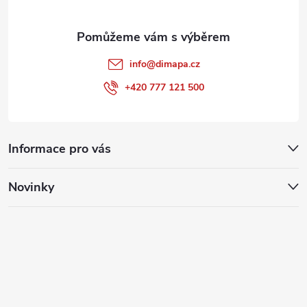
info
@
dimapa.cz
+420 777 121 500
Informace pro vás
Novinky