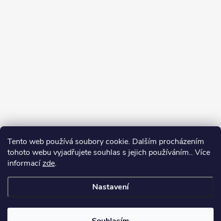
Tento web používá soubory cookie. Dalším procházením
tohoto webu vyjadřujete souhlas s jejich používáním.. Více
informací
zde
.
Nastavení
Copyright 2026
Můj e-shop
. Všechna práva vyhrazena.