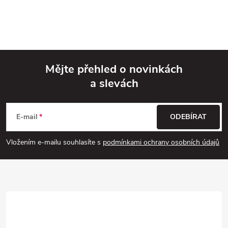
Mějte přehled o novinkách
a slevách
Z
á
E-mail
ODEBÍRAT
p
Vložením e-mailu souhlasíte s
podmínkami ochrany osobních údajů
a
t
í