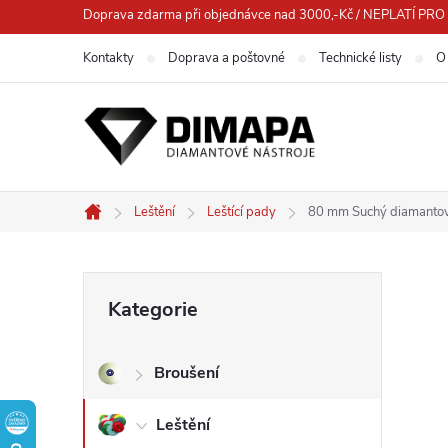
Přejít
Doprava zdarma při objednávce nad 3000,-Kč / NEPLATÍ 
na
Kontakty
Doprava a poštovné
Technické listy
O
obsah
Leštění
Leštící pady
80 mm Suchý diamantov
Domů
P
Přeskočit
Kategorie
kategorie
o
Broušení
s
Leštění
t