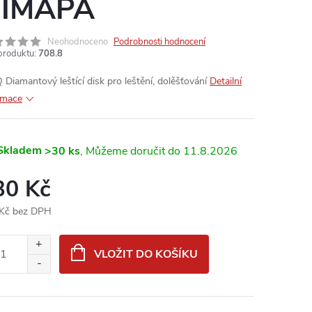
IMAPA
Neohodnoceno
Podrobnosti hodnocení
produktu:
708.8
 Diamantový leštící disk pro leštění, dolěšťování
Detailní
rmace
Skladem
>30 ks
11.8.2026
30 Kč
Kč bez DPH
ná
:
VLOŽIT DO KOŠÍKU