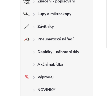
Značení - popisování
chý diamantový
100 mm Suchý diamantový
D - #200 DIMAPA
leštící PAD - #400 DIMAPA
Lupy a mikroskopy
240 Kč bez DPH
Závitníky
290 Kč
DO KOŠÍKU
DO KOŠÍKU
Skladem
>30 ks
Pneumatické nářadí
Kód:
705.4
Kód:
706.4
Doplňky - náhradní díly
Akční nabídka
Výprodej
NOVINKY