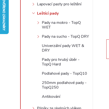
Lapovací pasty pro leštění
r
Leštící pady
a
Pady na mokro - TopQ
WET
n
Pady na sucho - TopQ DRY
n
Univerzální pady WET &
DRY
í
Pady pro hrubý úběr -
TopQ Hard
p
Podlahové pady - TopQ10
a
250mm podlahové pady -
TopQ250
n
Antikování
e
Pilníky ze skelných vláken