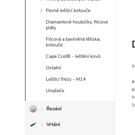
l
Pevné leštící kotouče
Diamantové houbičky, filcové
pláty
Filcová a bavlněná tělíska,
kotouče
Cape Cod® - leštění kovů
8
Ostatní
Leštící frézy - M14
#
U
Unašeče
P
D
Řezání
Vrtání