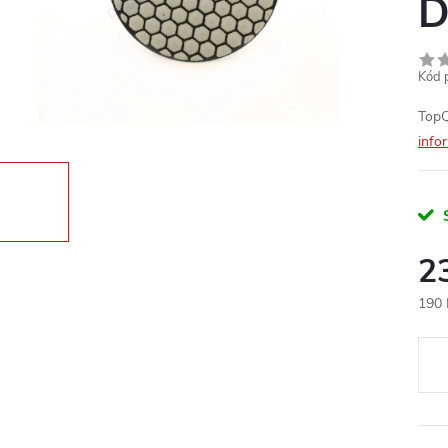
D
Kód 
TopQ
info
2
190 
Měr
cena