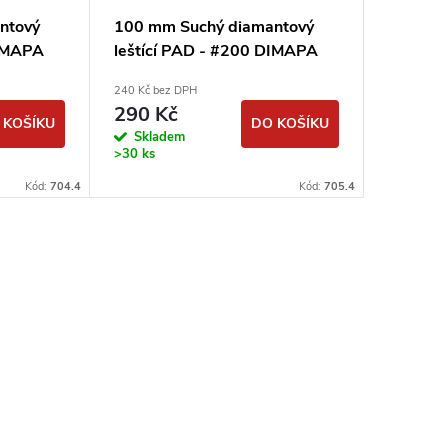
ntový
100 mm Suchý diamantový
100 mm
DIMAPA
leštící PAD - #200 DIMAPA
leštící
240 Kč bez DPH
240 Kč bez
290 Kč
290 K
 KOŠÍKU
DO KOŠÍKU
Skladem
Sklad
>30 ks
>30 ks
Kód:
704.4
Kód:
705.4