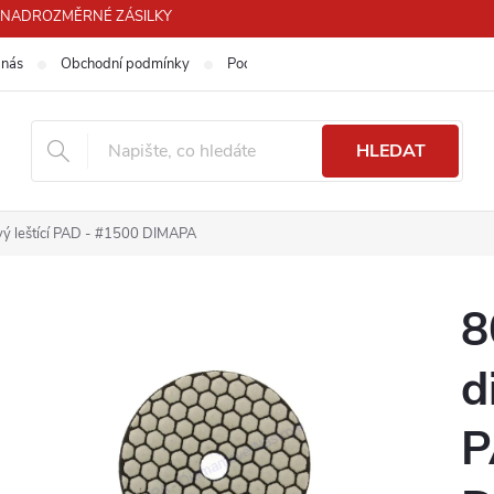
PRO NADROZMĚRNÉ ZÁSILKY
 nás
Obchodní podmínky
Podmínky ochrany osobních údajů
HLEDAT
ý leštící PAD - #1500 DIMAPA
8
d
P