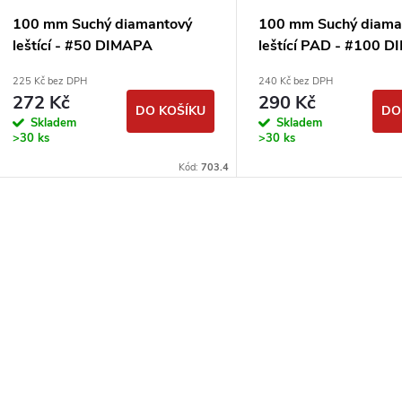
100 mm Suchý diamantový
100 mm Suchý diama
leštící - #50 DIMAPA
leštící PAD - #100 
225 Kč bez DPH
240 Kč bez DPH
272 Kč
290 Kč
DO KOŠÍKU
DO
Skladem
Skladem
>30 ks
>30 ks
Kód:
703.4