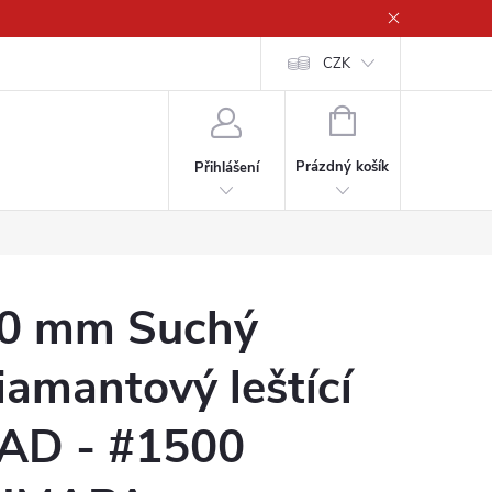
CZK
NÁKUPNÍ
KOŠÍK
Prázdný košík
Přihlášení
0 mm Suchý
iamantový leštící
AD - #1500