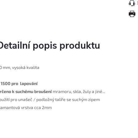
Detailní popis produktu
0 mm
, v
ysoká kvalita
150
0 pro
lapování
rčeno k suchému broušení
mramoru, skla, žuly a jiné...
oužití pro unašeč / podložný talíře se suchým zipem
iamantová vrstva cca 2mm