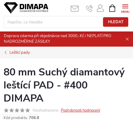
Přejít
NÁKUPNÍ
KOŠÍK
na
obsah
HLEDAT
Doprava zdarma při objednávce nad 3000,-Kč / NEPLATÍ PRO
NADROZMĚRNÉ ZÁSILKY
Leštící pady
80 mm Suchý diamantový
leštící PAD - #400
DIMAPA
Neohodnoceno
Podrobnosti hodnocení
Kód produktu:
706.8