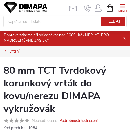
Přejít
NÁKUPNÍ
KOŠÍK
na
obsah
HLEDAT
Doprava zdarma při objednávce nad 3000,-Kč / NEPLATÍ PRO
NADROZMĚRNÉ ZÁSILKY
Vrtání
80 mm TCT Tvrdokový
korunkový vrták do
kovu/nerezu DIMAPA
vykružovák
Neohodnoceno
Podrobnosti hodnocení
Kód produktu:
1084