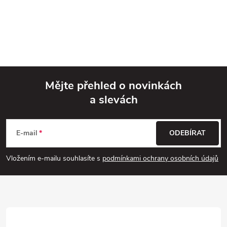
Mějte přehled o novinkách
a slevách
Z
á
E-mail
ODEBÍRAT
p
Vložením e-mailu souhlasíte s
podmínkami ochrany osobních údajů
a
t