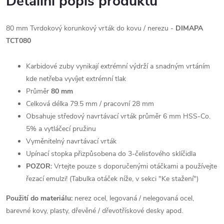
Detailní popis produktu
80 mm Tvrdokový korunkový vrták do kovu / nerezu -
DIMAPA
TCT080
Karbidové zuby vynikají extrémní výdrží a snadným vrtáním
kde netřeba vyvíjet extrémní tlak
Průměr
80 mm
Celková délka 79.5 mm / pracovní 28 mm
Obsahuje středový navrtávací vrták průměr 6 mm HSS-Co.
5% a vytláčecí pružinu
Vyměnitelný navrtávací vrták
Upínací stopka přizpůsobena do 3-čelisťového sklíčidla
POZOR:
Vrtejte pouze s doporučenými otáčkami a používejte
řezací emulzi! (Tabulka otáček níže, v sekci "Ke stažení")
Použití do materiálu:
nerez ocel, legovaná / nelegovaná ocel,
barevné kovy, plasty, dřevěné / dřevotřískové desky apod.