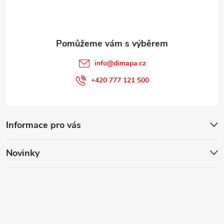
í
info
@
dimapa.cz
+420 777 121 500
Informace pro vás
Novinky