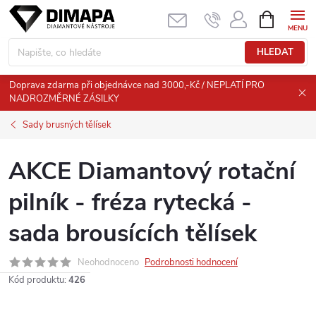
Přejít
NÁKUPNÍ
KOŠÍK
na
obsah
HLEDAT
Doprava zdarma při objednávce nad 3000,-Kč / NEPLATÍ PRO
NADROZMĚRNÉ ZÁSILKY
Sady brusných tělísek
AKCE Diamantový rotační
pilník - fréza rytecká -
sada brousících tělísek
Neohodnoceno
Podrobnosti hodnocení
Kód produktu:
426