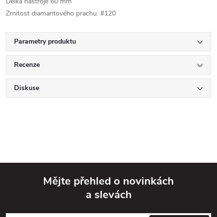
Délka nástroje 60 mm
Zrnitost diamantového prachu: #120
Parametry produktu
Recenze
Diskuse
Mějte přehled o novinkách
a slevách
Z