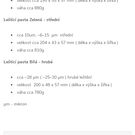
velikost cca 195 x 55 x 57 mm ( délka x výška x šířka )
váha cca 880g
Leštící pasta Zelená - střední
cca 10um, ~6–15 µm střední
velikost cca 204 x 43 x 57 mm ( délka x výška x šířka )
váha cca 810g
Leštící pasta Bílá - hrubá
cca ~28 µm ( ~25–30 µm ) hrubé leštění
velikost 200 x 48 x 57 mm ( délka x výška x šířka )
váha cca 780g
µm - mikron