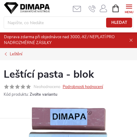
Přejít
NÁKUPNÍ
KOŠÍK
na
obsah
HLEDAT
Doprava zdarma při objednávce nad 3000,-Kč / NEPLATÍ PRO
NADROZMĚRNÉ ZÁSILKY
Leštění
Leštící pasta - blok
Neohodnoceno
Podrobnosti hodnocení
Kód produktu:
Zvolte variantu