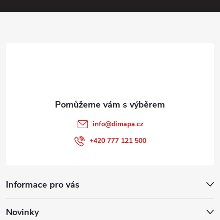
a
t
í
info
@
dimapa.cz
+420 777 121 500
Informace pro vás
Novinky