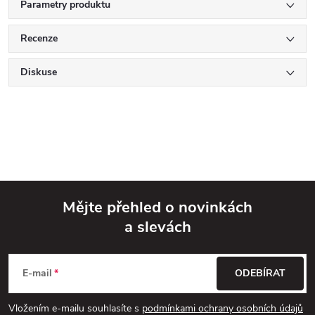
Parametry produktu
Recenze
Diskuse
Mějte přehled o novinkách
a slevách
Z
á
E-mail
ODEBÍRAT
p
Vložením e-mailu souhlasíte s
podmínkami ochrany osobních údajů