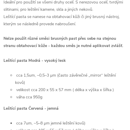
Ideální pro použití se všemi druhy ocelí. S nerezovou ocelí, tvrdými
slitinami, pro leštění kamene, skla a jiných nekovů.
Leštící pasta se nanese na obtahovací kůži či jiný brusný nástroj,
kterým se následně provede nabroušení.
Nelze použít různé směsi brusných past přes sebe na stejnou
stranu obtahovací kůže - každou směs je nutné aplikovat zvlášť.
Leštící pasta Modrá - vysoký lesk
cca 1,5um, ~0,5–3 µm (často závěrečné „mirror“ leštění
kovů)
velikost cca 200 x 55 x 57 mm ( délka x výška x šířka )
váha cca 950g
Leštící pasta Červená - jemná
cca 7um, ~5–8 µm jemné leštění kovů)