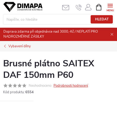
Přejít
NÁKUPNÍ
KOŠÍK
na
obsah
HLEDAT
Doprava zdarma při objednávce nad 3000,-Kč / NEPLATÍ PRO
NADROZMĚRNÉ ZÁSILKY
Vybavení dílny
Brusné plátno SAITEX
DAF 150mm P60
Neohodnoceno
Podrobnosti hodnocení
Kód produktu:
6554