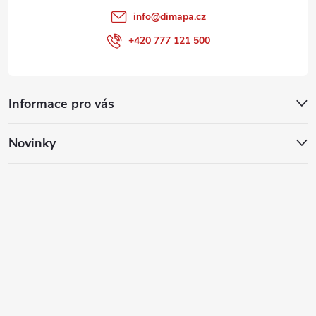
info
@
dimapa.cz
+420 777 121 500
Informace pro vás
Novinky