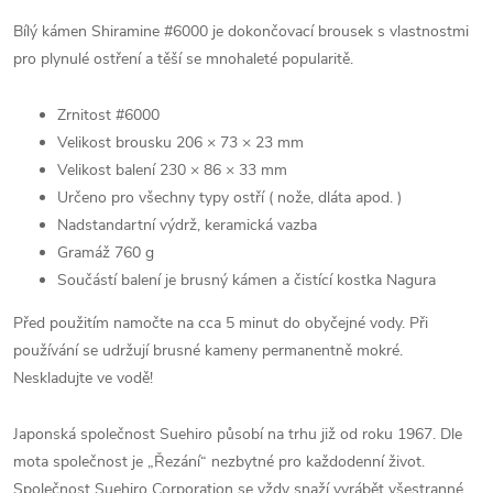
Bílý kámen Shiramine #6000 je dokončovací brousek s vlastnostmi
pro plynulé ostření a těší se mnohaleté popularitě.
Zrnitost #6000
Velikost brousku 206 × 73 × 23 mm
Velikost balení 230 × 86 × 33 mm
Určeno pro všechny typy ostří ( nože, dláta apod. )
Nadstandartní výdrž, keramická vazba
Gramáž 760 g
Součástí balení je brusný kámen a čistící kostka Nagura
Před použitím namočte na cca 5 minut do obyčejné vody. Při
používání se udržují brusné kameny permanentně mokré.
Neskladujte ve vodě!
Japonská společnost Suehiro působí na trhu již od roku 1967. Dle
mota společnost je
„Řezání“ nezbytné pro každodenní život.
Společnost Suehiro Corporation se vždy snaží vyrábět všestranné