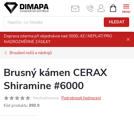
Přejít
NÁKUPNÍ
KOŠÍK
na
obsah
HLEDAT
Doprava zdarma při objednávce nad 3000,-Kč / NEPLATÍ PRO
NADROZMĚRNÉ ZÁSILKY
Broušení nožů a nástrojů
Brusný kámen CERAX
Shiramine #6000
Neohodnoceno
Podrobnosti hodnocení
Kód produktu:
890.9