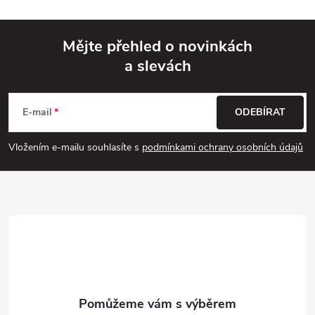
Mějte přehled o novinkách
a slevách
Z
á
E-mail
ODEBÍRAT
p
Vložením e-mailu souhlasíte s
podmínkami ochrany osobních údajů
a
t
í