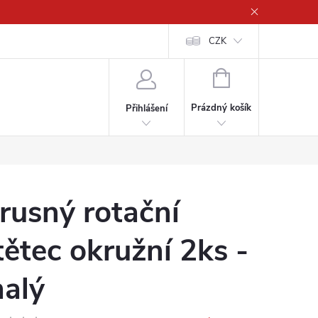
CZK
NÁKUPNÍ
KOŠÍK
Prázdný košík
Přihlášení
rusný rotační
tětec okružní 2ks -
alý