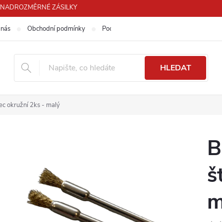
PRO NADROZMĚRNÉ ZÁSILKY
 nás
Obchodní podmínky
Podmínky ochrany osobních údajů
HLEDAT
tec okružní 2ks - malý
B
š
m