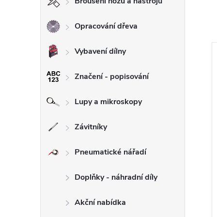
Broušení nožů a nástrojů
Opracování dřeva
Vybavení dílny
Značení - popisování
Lupy a mikroskopy
Závitníky
Pneumatické nářadí
Doplňky - náhradní díly
Akční nabídka