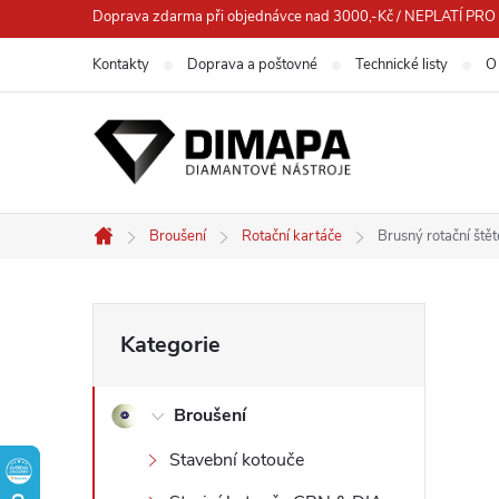
Přejít
Doprava zdarma při objednávce nad 3000,-Kč / NEPLATÍ 
na
Kontakty
Doprava a poštovné
Technické listy
O
obsah
Broušení
Rotační kartáče
Brusný rotační ště
Domů
P
Přeskočit
Kategorie
kategorie
o
Broušení
s
Stavební kotouče
t