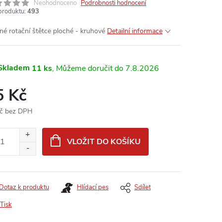
Neohodnoceno
Podrobnosti hodnocení
produktu:
493
né rotační štětce ploché - kruhové
Detailní informace
Skladem
11 ks
7.8.2026
5 Kč
č bez DPH
ná
:
VLOŽIT DO KOŠÍKU
Dotaz k produktu
Hlídací pes
Sdílet
Tisk