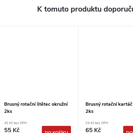
K tomuto produktu doporuču
Brusný rotační štětec okružní
Brusný rotační kartáč
2ks
2ks
45 Kč bez DPH
54 Kč bez DPH
55 Kč
65 Kč
DO KOŠÍKU
DO