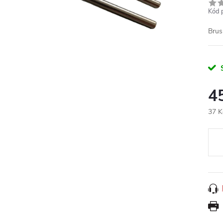
Kód 
Brus
4
37 K
Měr
cena