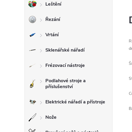
Leštění
l
Řezání
Vrtání
R
d
Sklenářské nářadí
Š
Frézovací nástroje
S
Podlahové stroje a
příslušenství
C
Elektrické nářadí a přístroje
B
Nože