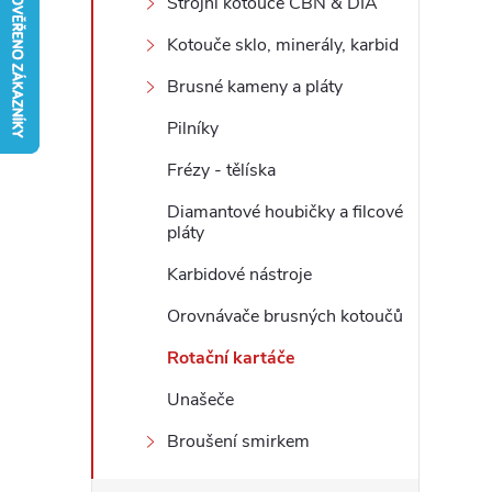
Strojní kotouče CBN & DIA
r
Kotouče sklo, minerály, karbid
Brusné kameny a pláty
a
Pilníky
n
Frézy - tělíska
n
Diamantové houbičky a filcové
pláty
í
Karbidové nástroje
p
Orovnávače brusných kotoučů
Rotační kartáče
a
Unašeče
n
Broušení smirkem
e