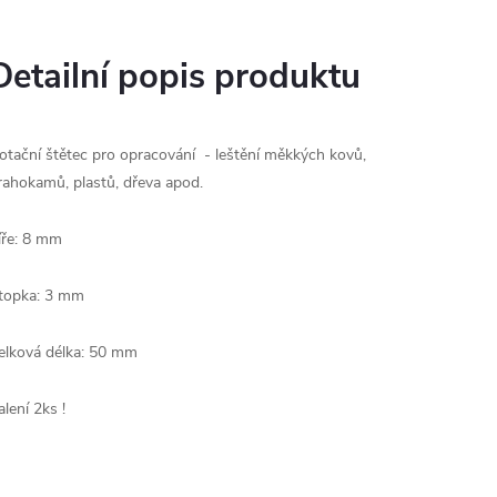
Detailní popis produktu
otační štětec pro opracování - leštění měkkých kovů,
rahokamů, plastů, dřeva apod.
íře: 8 mm
topka: 3 mm
elková délka: 50 mm
alení 2ks !