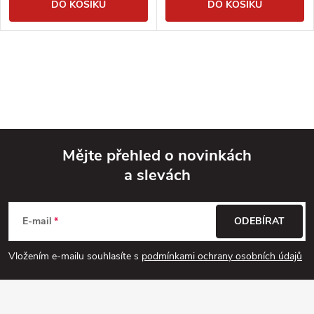
DO KOŠÍKU
DO KOŠÍKU
Mějte přehled o novinkách
a slevách
Z
á
E-mail
ODEBÍRAT
p
Vložením e-mailu souhlasíte s
podmínkami ochrany osobních údajů
a