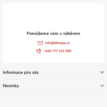
t
í
info
@
dimapa.cz
+420 777 121 500
Informace pro vás
Novinky