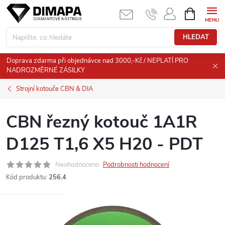
Přejít
NÁKUPNÍ
KOŠÍK
na
obsah
HLEDAT
Doprava zdarma při objednávce nad 3000,-Kč / NEPLATÍ PRO
NADROZMĚRNÉ ZÁSILKY
Strojní kotouče CBN & DIA
CBN řezný kotouč 1A1R
D125 T1,6 X5 H20 - PDT
Neohodnoceno
Podrobnosti hodnocení
Kód produktu:
256.4