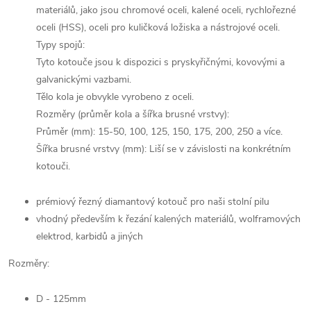
materiálů, jako jsou chromové oceli, kalené oceli, rychlořezné
oceli (HSS), oceli pro kuličková ložiska a nástrojové oceli.
Typy spojů:
Tyto kotouče jsou k dispozici s pryskyřičnými, kovovými a
galvanickými vazbami.
Tělo kola je obvykle vyrobeno z oceli.
Rozměry (průměr kola a šířka brusné vrstvy):
Průměr (mm): 15-50, 100, 125, 150, 175, 200, 250 a více.
Šířka brusné vrstvy (mm): Liší se v závislosti na konkrétním
kotouči.
prémiový řezný diamantový kotouč pro naši stolní pilu
vhodný především k řezání kalených materiálů, wolframových
elektrod, karbidů a jiných
Rozměry:
D - 125mm