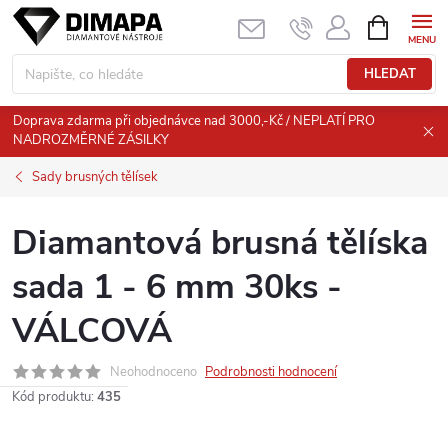
Přejít
NÁKUPNÍ
KOŠÍK
na
obsah
HLEDAT
Doprava zdarma při objednávce nad 3000,-Kč / NEPLATÍ PRO
NADROZMĚRNÉ ZÁSILKY
Sady brusných tělísek
Diamantová brusná tělíska
sada 1 - 6 mm 30ks -
VÁLCOVÁ
Neohodnoceno
Podrobnosti hodnocení
Kód produktu:
435