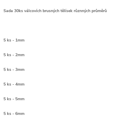
Sada 30ks válcovích brusných tělísek různných průměrů
5 ks - 1mm
5 ks - 2mm
5 ks - 3mm
5 ks - 4mm
5 ks - 5mm
5 ks - 6mm