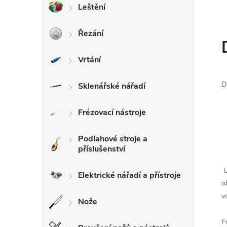
Leštění
l
Řezání
Vrtání
D
Sklenářské nářadí
Frézovací nástroje
Podlahové stroje a
příslušenství
U
Elektrické nářadí a přístroje
o
v
Nože
F