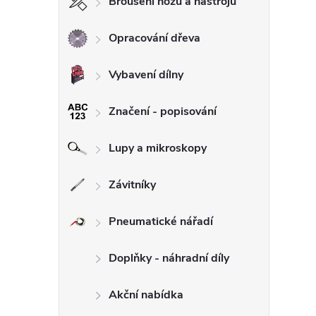
Broušení nožů a nástrojů
Opracování dřeva
Vybavení dílny
Značení - popisování
Lupy a mikroskopy
Závitníky
Pneumatické nářadí
Doplňky - náhradní díly
Akční nabídka