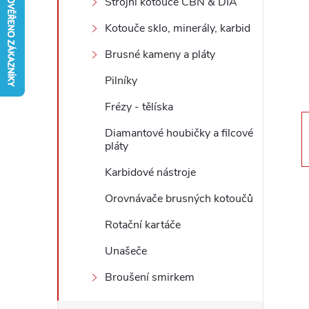
Strojní kotouče CBN & DIA
r
Kotouče sklo, minerály, karbid
Brusné kameny a pláty
a
Pilníky
n
Frézy - tělíska
n
Diamantové houbičky a filcové
pláty
í
Karbidové nástroje
p
Orovnávače brusných kotoučů
Rotační kartáče
a
Unašeče
n
Broušení smirkem
e