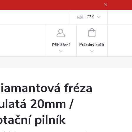
CZK
NÁKUPNÍ
KOŠÍK
Prázdný košík
Přihlášení
iamantová fréza
ulatá 20mm /
otační pilník