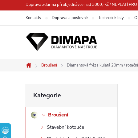
Přejít
Doprava zdarma při objednávce nad 3000,-Kč / NEPLATÍ 
na
Kontakty
Doprava a poštovné
Technické listy
O
obsah
Broušení
Diamantová fréza kulatá 20mm / rotační 
Domů
P
Přeskočit
Kategorie
kategorie
o
Broušení
s
Stavební kotouče
t