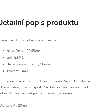
Detailní popis produktu
iamantová fréza s otvory pro chlazení
hlava frézy - 20x50mm
upínání M14
délka pracovní plochy 50mm
zrnitost - #40
rčeno na veškeré extrémě tvrdé materiály. Např. sklo, dlažba,
bklady, beton, mramor apod. Pro dobrou výdrž nutno chladit
odou. Možno využívat pro zabrušování, broušení..
oto varianty 20mm