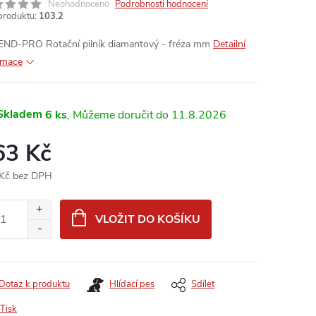
Neohodnoceno
Podrobnosti hodnocení
produktu:
103.2
ND-PRO Rotační pilník diamantový - fréza mm
Detailní
rmace
Skladem
6 ks
11.8.2026
63 Kč
Kč bez DPH
ná
:
VLOŽIT DO KOŠÍKU
Dotaz k produktu
Hlídací pes
Sdílet
Tisk