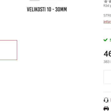
Kód 
STRE
info
4
383 
Měr
cena