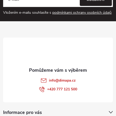
á
p
Vložením e-mailu souhlasíte s
podmínkami ochrany osobních údajů
a
t
í
info
@
dimapa.cz
+420 777 121 500
Informace pro vás