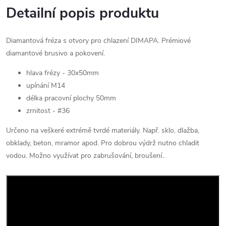
Detailní popis produktu
Diamantová fréza s otvory pro chlazení DIMAPA. Prémiové
diamantové brusivo a pokovení.
hlava frézy - 30x50mm
upínání M14
délka pracovní plochy 50mm
zrnitost - #36
Určeno na veškeré extrémě tvrdé materiály. Např. sklo, dlažba,
obklady, beton, mramor apod. Pro dobrou výdrž nutno chladit
vodou. Možno využívat pro zabrušování, broušení..