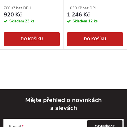
pilník DIMAPA
DIMAPA
760 Kč bez DPH
1 030 Kč bez DPH
920 Kč
1 246 Kč
Skladem
23 ks
Skladem
12 ks
DO KOŠÍKU
DO KOŠÍKU
Mějte přehled o novinkách
a slevách
Z
E-mail
ODEBÍRAT