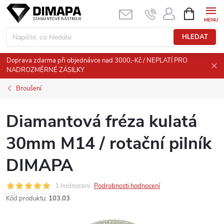
Přejít
NÁKUPNÍ
KOŠÍK
na
obsah
HLEDAT
Doprava zdarma při objednávce nad 3000,-Kč / NEPLATÍ PRO
NADROZMĚRNÉ ZÁSILKY
Broušení
Diamantová fréza kulatá
30mm M14 / rotační pilník
DIMAPA
1 hodnocení
Podrobnosti hodnocení
Kód produktu:
103.03