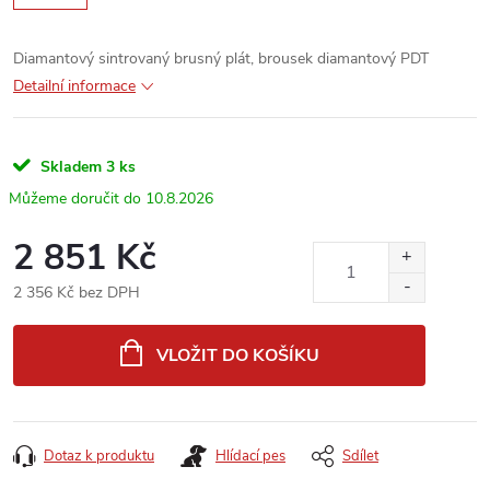
Diamantový sintrovaný brusný plát, brousek diamantový PDT
Detailní informace
Skladem
3 ks
10.8.2026
2 851 Kč
2 356 Kč bez DPH
Měrná
cena:
VLOŽIT DO KOŠÍKU
Dotaz k produktu
Hlídací pes
Sdílet