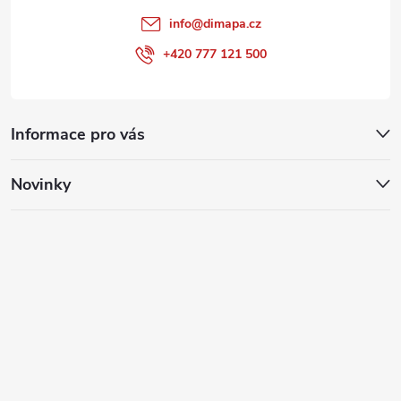
info
@
dimapa.cz
+420 777 121 500
Informace pro vás
Novinky