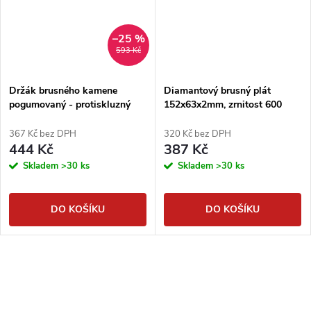
–25 %
593 Kč
Držák brusného kamene
Diamantový brusný plát
pogumovaný - protiskluzný
152x63x2mm, zrnitost 600
367 Kč bez DPH
320 Kč bez DPH
444 Kč
387 Kč
Skladem
>30 ks
Skladem
>30 ks
DO KOŠÍKU
DO KOŠÍKU