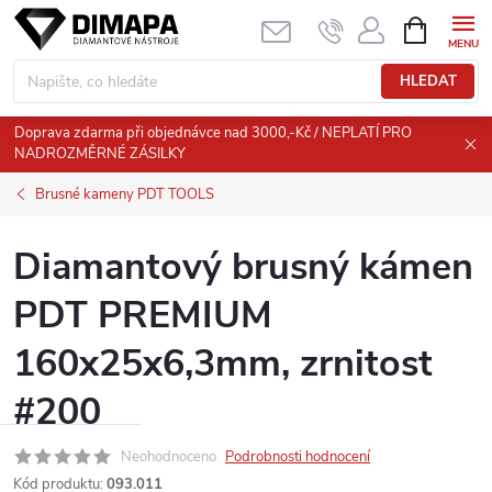
Přejít
NÁKUPNÍ
KOŠÍK
na
obsah
HLEDAT
Doprava zdarma při objednávce nad 3000,-Kč / NEPLATÍ PRO
NADROZMĚRNÉ ZÁSILKY
Brusné kameny PDT TOOLS
Diamantový brusný kámen
PDT PREMIUM
160x25x6,3mm, zrnitost
#200
Neohodnoceno
Podrobnosti hodnocení
Kód produktu:
093.011