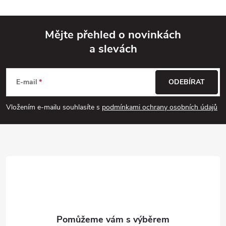
Mějte přehled o novinkách
a slevách
Z
á
E-mail
ODEBÍRAT
p
Vložením e-mailu souhlasíte s
podmínkami ochrany osobních údajů
a
t
í