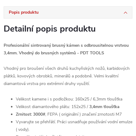
Popis produktu
Detailní popis produktu
Profesionální sintrovaný brusný kámen s odbrousitelnou vrstvou
3,4mm. Vhodný do brusných systémů - PDT TOOLS
Vhodný pro broušení všech druhů kuchyňských nožů, karbidových
plátků, kovových obrobků, minerálů a podobně. Velmi kvalitní
diamantová vrstva pro extrémní druhy využití.
Velikost kamene i s podložkou: 160x25 / 6,3mm tloušťka
Velikost diamantového plátu: 152x25 /
3,4mm tloušťka
Zrnitost: 3000#
, FEPA ( originální ) značení zrnotosti M7
Vyvarujte se přehřátí. Práci usnadňuje používání vodní emulze
( vody).