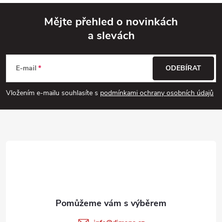
Mějte přehled o novinkách
a slevách
Z
á
E-mail
ODEBÍRAT
p
Vložením e-mailu souhlasíte s
podmínkami ochrany osobních údajů
a
t
í