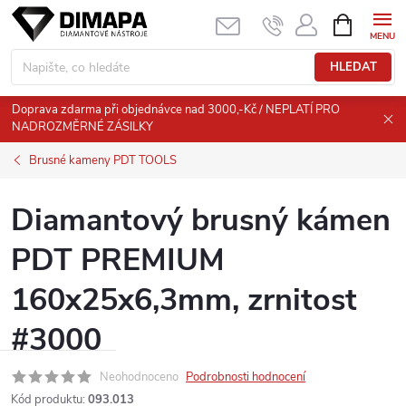
Přejít
NÁKUPNÍ
KOŠÍK
na
obsah
HLEDAT
Doprava zdarma při objednávce nad 3000,-Kč / NEPLATÍ PRO
NADROZMĚRNÉ ZÁSILKY
Brusné kameny PDT TOOLS
Diamantový brusný kámen
PDT PREMIUM
160x25x6,3mm, zrnitost
#3000
Neohodnoceno
Podrobnosti hodnocení
Kód produktu:
093.013