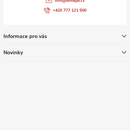
info
@
dimapa.cz
+420 777 121 500
Informace pro vás
Novinky