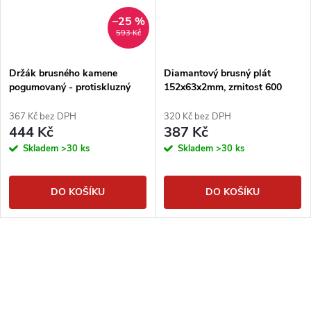
–25 %
593 Kč
Držák brusného kamene
Diamantový brusný plát
pogumovaný - protiskluzný
152x63x2mm, zrnitost 600
367 Kč bez DPH
320 Kč bez DPH
444 Kč
387 Kč
Skladem
>30 ks
Skladem
>30 ks
DO KOŠÍKU
DO KOŠÍKU