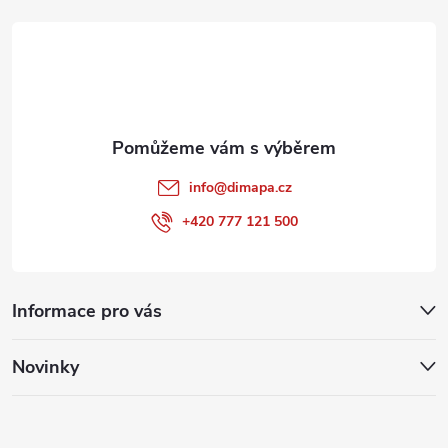
t
í
info
@
dimapa.cz
+420 777 121 500
Informace pro vás
Novinky