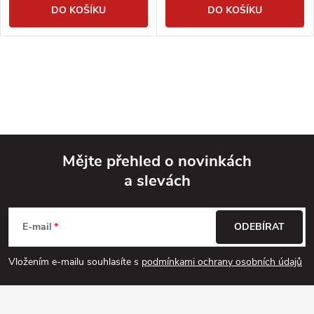
DO KOŠÍKU
DO KOŠÍKU
Mějte přehled o novinkách
a slevách
Z
á
E-mail
ODEBÍRAT
p
Vložením e-mailu souhlasíte s
podmínkami ochrany osobních údajů
a