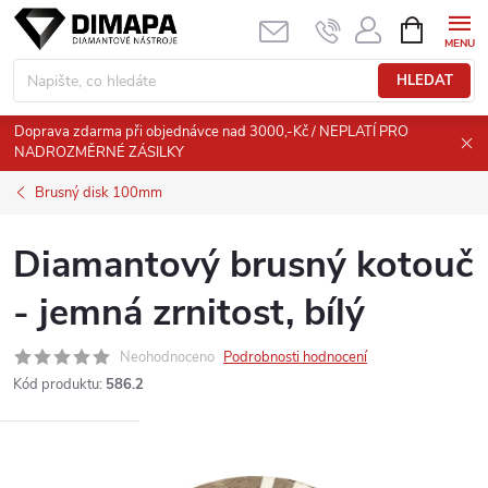
Přejít
NÁKUPNÍ
KOŠÍK
na
obsah
HLEDAT
Doprava zdarma při objednávce nad 3000,-Kč / NEPLATÍ PRO
NADROZMĚRNÉ ZÁSILKY
Brusný disk 100mm
Diamantový brusný kotouč
- jemná zrnitost, bílý
Neohodnoceno
Podrobnosti hodnocení
Kód produktu:
586.2