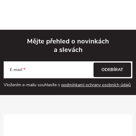
Mějte přehled o novinkách
a slevách
Z
á
E-mail
ODEBÍRAT
p
Vložením e-mailu souhlasíte s
podmínkami ochrany osobních údajů
a
t
í