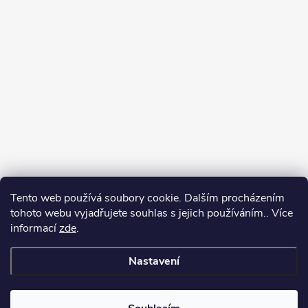
Tento web používá soubory cookie. Dalším procházením
tohoto webu vyjadřujete souhlas s jejich používáním.. Více
informací
zde
.
Nastavení
Copyright 2026
Můj e-shop
. Všechna práva vyhrazena.