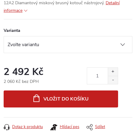
12A2 Diamantový miskový brusný kotouč nástrojový.
Detailní
informace
Varianta
2 492 Kč
2 060 Kč bez DPH
Měrná
cena:
VLOŽIT DO KOŠÍKU
Dotaz k produktu
Hlídací pes
Sdílet