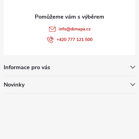
info
@
dimapa.cz
+420 777 121 500
Informace pro vás
Novinky