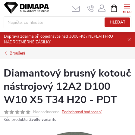
Přejít
NÁKUPNÍ
KOŠÍK
na
obsah
HLEDAT
Doprava zdarma při objednávce nad 3000,-Kč / NEPLATÍ PRO
NADROZMĚRNÉ ZÁSILKY
Broušení
Diamantový brusný kotouč
nástrojový 12A2 D100
W10 X5 T34 H20 - PDT
Neohodnoceno
Podrobnosti hodnocení
Kód produktu:
Zvolte variantu