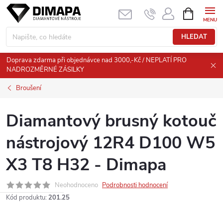
Přejít
NÁKUPNÍ
KOŠÍK
na
obsah
HLEDAT
Doprava zdarma při objednávce nad 3000,-Kč / NEPLATÍ PRO
NADROZMĚRNÉ ZÁSILKY
Broušení
Diamantový brusný kotouč
nástrojový 12R4 D100 W5
X3 T8 H32 - Dimapa
Neohodnoceno
Podrobnosti hodnocení
Kód produktu:
201.25