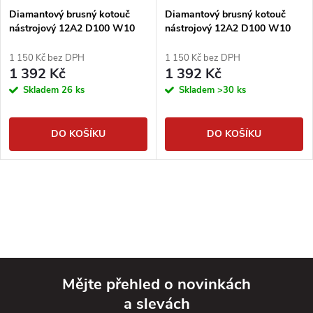
Diamantový brusný kotouč
Diamantový brusný kotouč
nástrojový 12A2 D100 W10
nástrojový 12A2 D100 W10
X5 T35 H20 - DIMAPA #100
X5 T35 H20 - DIMAPA #200
1 150 Kč bez DPH
1 150 Kč bez DPH
1 392 Kč
1 392 Kč
Skladem
26 ks
Skladem
>30 ks
DO KOŠÍKU
DO KOŠÍKU
Mějte přehled o novinkách
a slevách