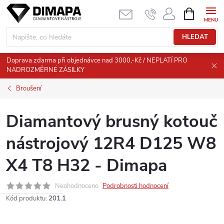
Přejít
NÁKUPNÍ
KOŠÍK
na
obsah
HLEDAT
Doprava zdarma při objednávce nad 3000,-Kč / NEPLATÍ PRO
NADROZMĚRNÉ ZÁSILKY
Broušení
Diamantový brusný kotouč
nástrojový 12R4 D125 W8
X4 T8 H32 - Dimapa
Neohodnoceno
Podrobnosti hodnocení
Kód produktu:
201.1