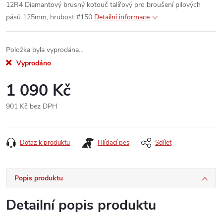
12R4 Diamantový brusný kotouč talířový pro broušení pilových
pásů 125mm, hrubost #150
Detailní informace
Položka byla vyprodána…
Vyprodáno
1 090 Kč
901 Kč bez DPH
Měrná
cena:
Dotaz k produktu
Hlídací pes
Sdílet
Popis produktu
Detailní popis produktu