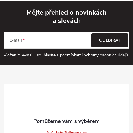
Mějte přehled o novinkách
a slevách
Z
á
E-mail
ODEBÍRAT
p
Vložením e-mailu souhlasíte s
podmínkami ochrany osobních údajů
a
t
í
info
@
dimapa.cz