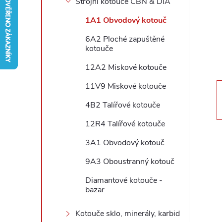
Strojní kotouče CBN & DIA
r
1A1 Obvodový kotouč
6A2 Ploché zapuštěné
a
kotouče
n
12A2 Miskové kotouče
11V9 Miskové kotouče
n
4B2 Talířové kotouče
í
12R4 Talířové kotouče
p
3A1 Obvodový kotouč
9A3 Oboustranný kotouč
a
Diamantové kotouče -
n
bazar
Kotouče sklo, minerály, karbid
e