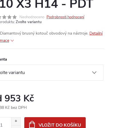
10 X3 H14 - PDT
Neohodnoceno
Podrobnosti hodnocení
produktu:
Zvolte variantu
Diamantový brusný kotouč obvodový na nástroje.
Detailní
rmace
anta
d
953 Kč
88 Kč
bez DPH
ná
:
VLOŽIT DO KOŠÍKU