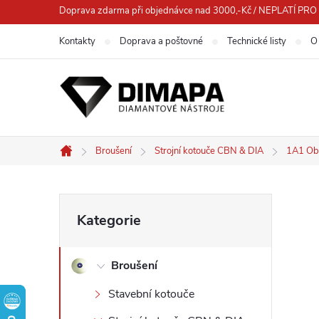
Přejít
Doprava zdarma při objednávce nad 3000,-Kč / NEPLATÍ 
na
Kontakty
Doprava a poštovné
Technické listy
O
obsah
Broušení
Strojní kotouče CBN & DIA
1A1 Ob
Domů
P
Přeskočit
Kategorie
kategorie
o
Broušení
s
Stavební kotouče
t