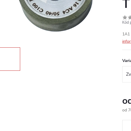
T
Kód 
1A1 
info
Vari
o
od
7
Měr
cena