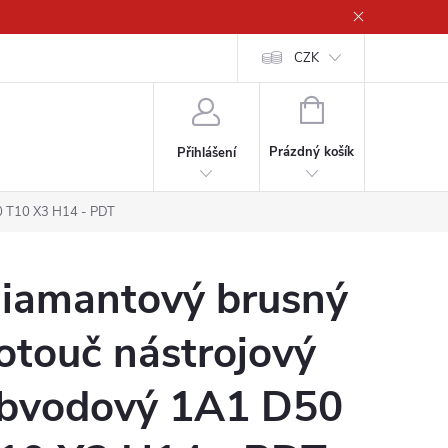
CZK
NÁKUPNÍ
KOŠÍK
Prázdný košík
Přihlášení
0 T10 X3 H14 - PDT
iamantový brusný
otouč nástrojový
bvodový 1A1 D50