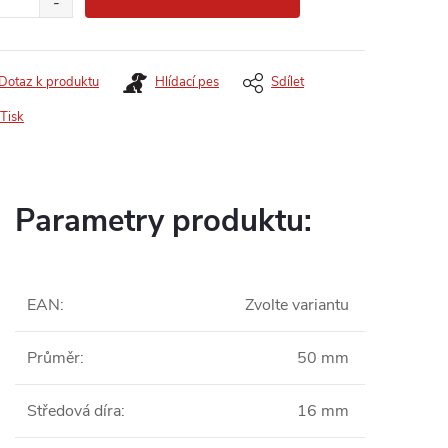
Dotaz k produktu
Hlídací pes
Sdílet
Tisk
Parametry produktu:
EAN
:
Zvolte variantu
Průměr
:
50 mm
Středová díra
:
16 mm