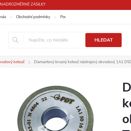
PRO NADROZMĚRNÉ ZÁSILKY
 nás
Obchodní podmínky
Podmínky ochrany osobních údajů
HLEDAT
vodový kotouč
Diamantový brusný kotouč nástrojový obvodový 1A1 D5
D
k
o