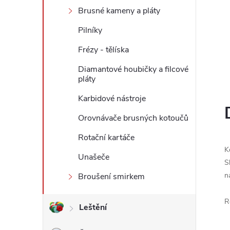
Brusné kameny a pláty
l
Pilníky
Frézy - tělíska
Diamantové houbičky a filcové
pláty
Karbidové nástroje
Orovnávače brusných kotoučů
Rotační kartáče
K
Unašeče
S
n
Broušení smirkem
R
Leštění