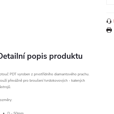
Detailní popis produktu
otouč PDT vyroben z prvotřídního diamantového prachu.
louží převážně pro broušení tvrdokovových - kalených
ástrojů.
ozměry:
D - 50mm