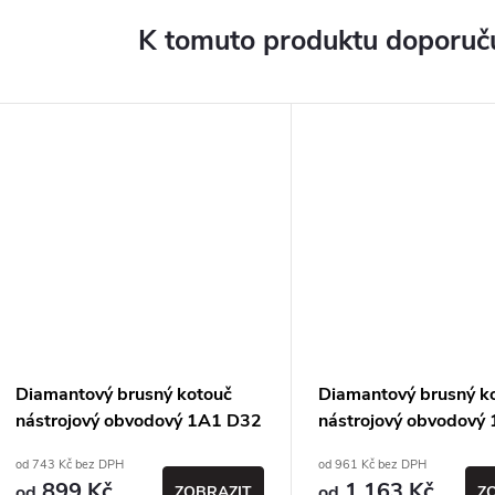
K tomuto produktu doporuču
Diamantový brusný kotouč
Diamantový brusný k
nástrojový obvodový 1A1 D32
nástrojový obvodový
T10 X3 H10 - PDT
T16 X3 H16 - PDT
od 743 Kč bez DPH
od 961 Kč bez DPH
899 Kč
1 163 Kč
od
od
ZOBRAZIT
Z