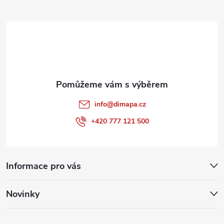
t
í
info
@
dimapa.cz
+420 777 121 500
Informace pro vás
Novinky