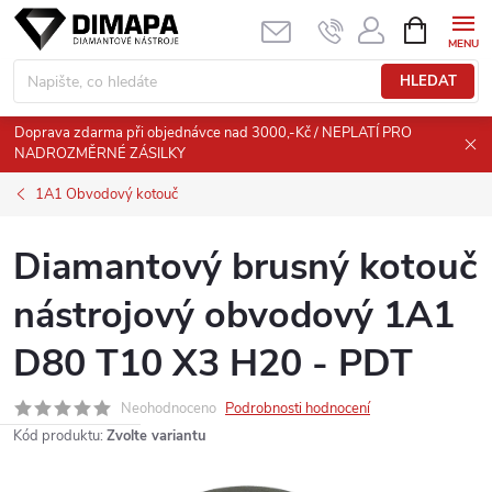
Přejít
NÁKUPNÍ
KOŠÍK
na
obsah
HLEDAT
Doprava zdarma při objednávce nad 3000,-Kč / NEPLATÍ PRO
NADROZMĚRNÉ ZÁSILKY
1A1 Obvodový kotouč
Diamantový brusný kotouč
nástrojový obvodový 1A1
D80 T10 X3 H20 - PDT
Neohodnoceno
Podrobnosti hodnocení
Kód produktu:
Zvolte variantu