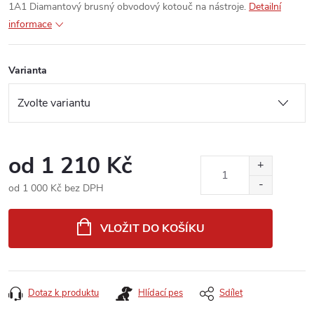
1A1 Diamantový brusný obvodový kotouč na nástroje.
Detailní
informace
Varianta
od
1 210 Kč
od
1 000 Kč
bez DPH
Měrná
cena:
VLOŽIT DO KOŠÍKU
Dotaz k produktu
Hlídací pes
Sdílet