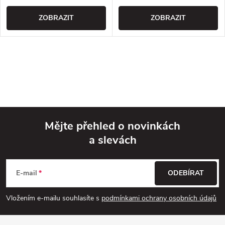
ZOBRAZIT
ZOBRAZIT
Mějte přehled o novinkách
a slevách
Z
á
E-mail
ODEBÍRAT
p
Vložením e-mailu souhlasíte s
podmínkami ochrany osobních údajů
a