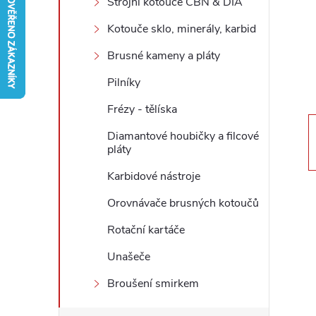
Strojní kotouče CBN & DIA
r
Kotouče sklo, minerály, karbid
Brusné kameny a pláty
a
Pilníky
n
Frézy - tělíska
n
Diamantové houbičky a filcové
pláty
í
Karbidové nástroje
p
Orovnávače brusných kotoučů
Rotační kartáče
a
Unašeče
n
Broušení smirkem
e