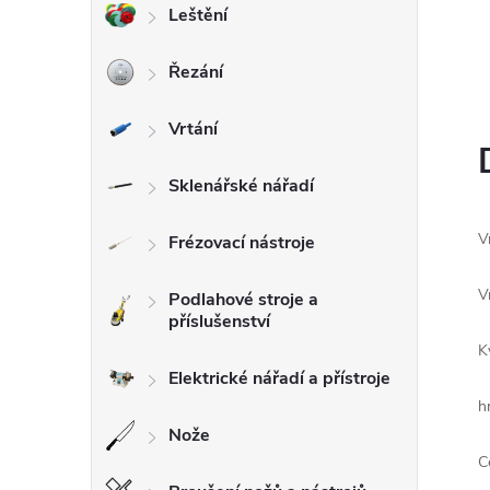
Leštění
l
Řezání
Vrtání
Sklenářské nářadí
V
Frézovací nástroje
V
Podlahové stroje a
příslušenství
K
Elektrické nářadí a přístroje
h
Nože
C