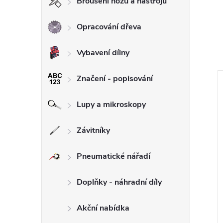
Broušení nožů a nástrojů
Opracování dřeva
Vybavení dílny
Značení - popisování
Lupy a mikroskopy
Závitníky
Pneumatické nářadí
Doplňky - náhradní díly
Akční nabídka