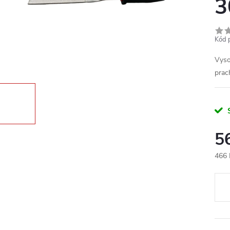
3
Kód 
Vyso
pra
5
466 
Měr
cena