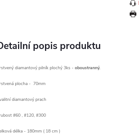
Detailní popis produktu
rstvený diamantový pilník plochý 3ks -
oboustranný.
rstvená plocha - 70mm
valitní diamantový prach
rubost #60 , #120, #300
elková délka - 180mm ( 18 cm )