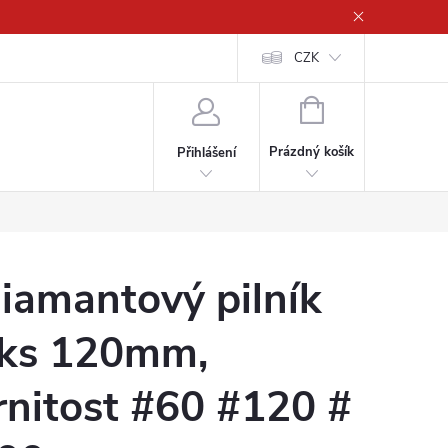
CZK
NÁKUPNÍ
KOŠÍK
Prázdný košík
Přihlášení
iamantový pilník
ks 120mm,
rnitost #60 #120 #