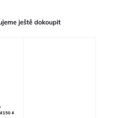
jeme ještě dokoupit
s
 #150 #