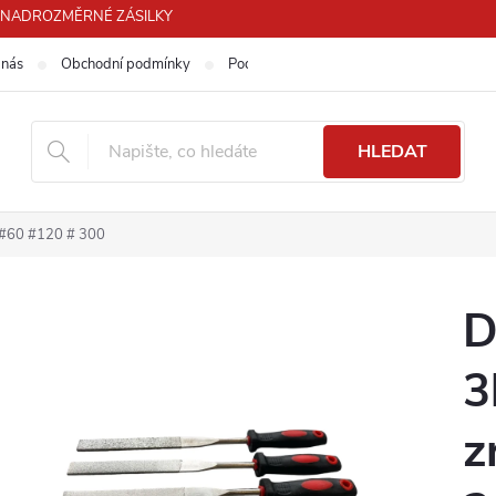
PRO NADROZMĚRNÉ ZÁSILKY
 nás
Obchodní podmínky
Podmínky ochrany osobních údajů
HLEDAT
t #60 #120 # 300
D
3
z