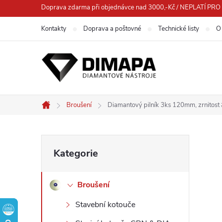
Přejít
Doprava zdarma při objednávce nad 3000,-Kč / NEPLATÍ 
na
Kontakty
Doprava a poštovné
Technické listy
O
obsah
Broušení
Diamantový pilník 3ks 120mm, zrnitos
Domů
P
Přeskočit
Kategorie
kategorie
o
Broušení
s
Stavební kotouče
t