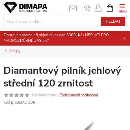
Přejít
NÁKUPNÍ
KOŠÍK
na
obsah
HLEDAT
Doprava zdarma při objednávce nad 3000,-Kč / NEPLATÍ PRO
NADROZMĚRNÉ ZÁSILKY
Pilníky
Diamantový pilník jehlový
střední 120 zrnitost
Neohodnoceno
Podrobnosti hodnocení
Kód produktu:
306