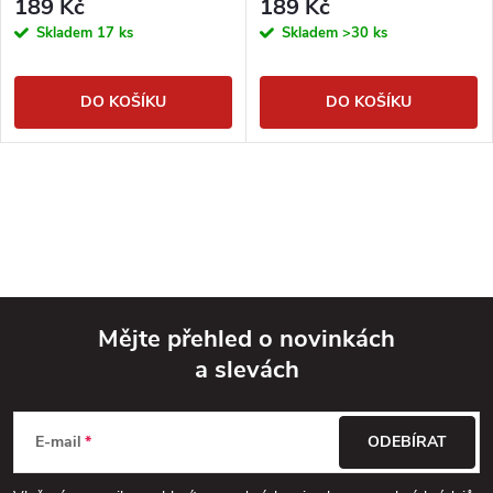
189 Kč
189 Kč
Skladem
17 ks
Skladem
>30 ks
DO KOŠÍKU
DO KOŠÍKU
Mějte přehled o novinkách
a slevách
Z
á
E-mail
ODEBÍRAT