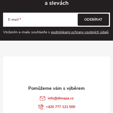
a slevách
Z
á
E-mail
ODEBÍRAT
p
Vložením e-mailu souhlasíte s
podmínkami ochrany osobních údajů
a
t
í
info
@
dimapa.cz
+420 777 121 500