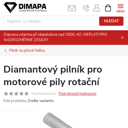
Přejít
NÁKUPNÍ
KOŠÍK
na
obsah
HLEDAT
Doprava zdarma při objednávce nad 3000,-Kč / NEPLATÍ PRO
NADROZMĚRNÉ ZÁSILKY
Pilník na pilové řetězy
Diamantový pilník pro
motorové pily rotační
Neohodnoceno
Podrobnosti hodnocení
Kód produktu:
Zvolte variantu