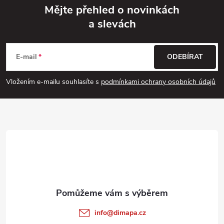
Mějte přehled o novinkách
a slevách
Z
á
E-mail
ODEBÍRAT
p
Vložením e-mailu souhlasíte s
podmínkami ochrany osobních údajů
a
t
í
info
@
dimapa.cz