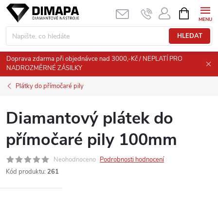
Přejít
NÁKUPNÍ
KOŠÍK
na
obsah
HLEDAT
Doprava zdarma při objednávce nad 3000,-Kč / NEPLATÍ PRO
NADROZMĚRNÉ ZÁSILKY
Plátky do přímočaré pily
Diamantový plátek do
přímočaré pily 100mm
Neohodnoceno
Podrobnosti hodnocení
Kód produktu:
261