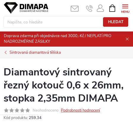
Přejít
NÁKUPNÍ
KOŠÍK
na
obsah
HLEDAT
Doprava zdarma při objednávce nad 3000,-Kč / NEPLATÍ PRO
NADROZMĚRNÉ ZÁSILKY
Sintrovaná diamantová tělíska
Diamantový sintrovaný
řezný kotouč 0,6 x 26mm,
stopka 2,35mm DIMAPA
Neohodnoceno
Podrobnosti hodnocení
Kód produktu:
259.34