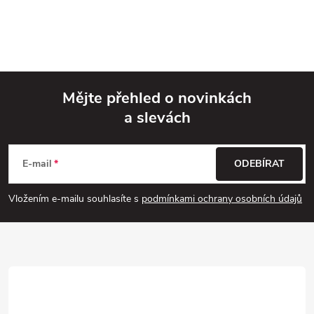
Mějte přehled o novinkách
a slevách
Z
á
E-mail
ODEBÍRAT
p
Vložením e-mailu souhlasíte s
podmínkami ochrany osobních údajů
a
t
í