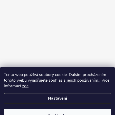
Tento web používá soubory cookie. Dalším procházením
tohoto webu vyjadřujete souhlas s jejich používáním.. Více
informací
zde
.
Nastavení
Copyright 2026
Můj e-shop
. Všechna práva vyhrazena.