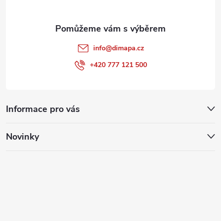
info
@
dimapa.cz
+420 777 121 500
Informace pro vás
Novinky