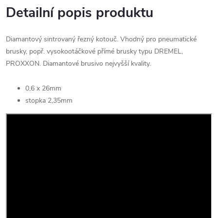
Detailní popis produktu
Diamantový sintrovaný řezný kotouč. Vhodný pro pneumatické
brusky, popř. vysokootáčkové přímé brusky typu DREMEL,
PROXXON. Diamantové brusivo nejvyšší kvality.
0,6 x 26mm
stopka 2,35mm